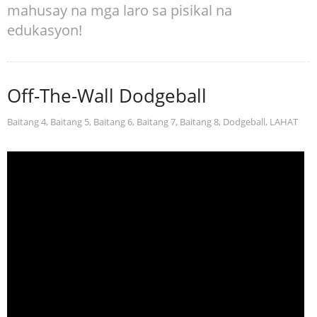
mahusay na mga laro sa pisikal na
edukasyon!
Off-The-Wall Dodgeball
Baitang 4
,
Baitang 5
,
Baitang 6
,
Baitang 7
,
Baitang 8
,
Dodgeball
,
LAHAT