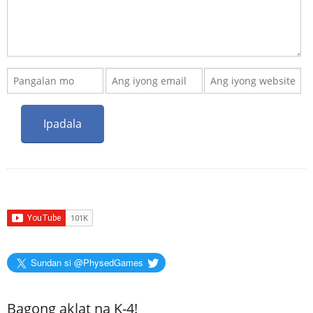
Sundan si @PhysedGames
Bagong aklat na K-4!