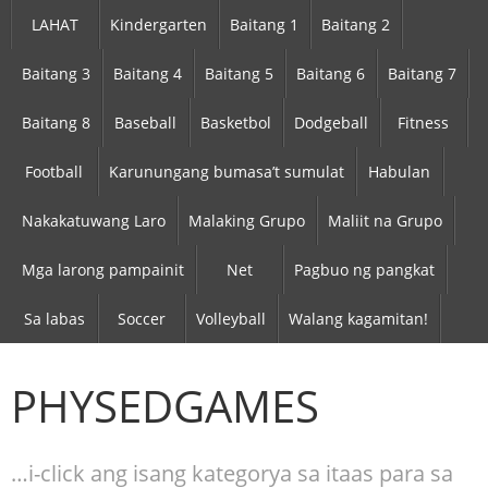
LAHAT
Kindergarten
Baitang 1
Baitang 2
Baitang 3
Baitang 4
Baitang 5
Baitang 6
Baitang 7
Baitang 8
Baseball
Basketbol
Dodgeball
Fitness
Football
Karunungang bumasa’t sumulat
Habulan
Nakakatuwang Laro
Malaking Grupo
Maliit na Grupo
Mga larong pampainit
Net
Pagbuo ng pangkat
Sa labas
Soccer
Volleyball
Walang kagamitan!
PHYSEDGAMES
…i-click ang isang kategorya sa itaas para sa