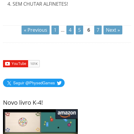
SEM CHUTAR ALFINETES!
« Previous
1
…
4
5
6
7
Next »
Seguir @PhysedGames
Novo livro K-4!