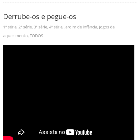
Derrube-os e pegue-os
1ª série
,
2ª série
,
3ª série
,
4ª série
,
Jardim de infância
,
Jogos de
aquecimento
,
TODOS