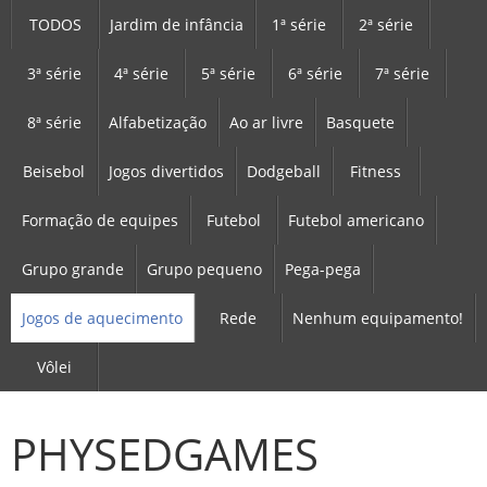
TODOS
Jardim de infância
1ª série
2ª série
3ª série
4ª série
5ª série
6ª série
7ª série
8ª série
Alfabetização
Ao ar livre
Basquete
Beisebol
Jogos divertidos
Dodgeball
Fitness
Formação de equipes
Futebol
Futebol americano
Grupo grande
Grupo pequeno
Pega-pega
Jogos de aquecimento
Rede
Nenhum equipamento!
Vôlei
PHYSEDGAMES