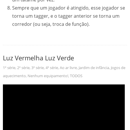
Sempre que um jogador é atingido, esse jogador se
torna um tagger, e o tagger anterior se torna um
corredor (ou seja, troca de função).
Luz Vermelha Luz Verde
1ª série
,
2ª série
,
3ª série
,
4ª série
,
Ao ar livre
,
Jardim de infância
,
Jogos de
aquecimento
,
Nenhum equipamento!
,
TODOS