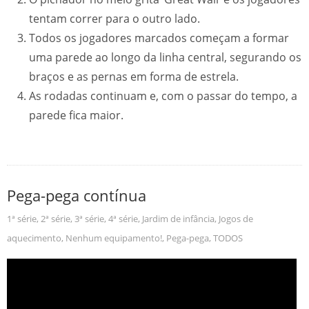
tentam correr para o outro lado.
Todos os jogadores marcados começam a formar
uma parede ao longo da linha central, segurando os
braços e as pernas em forma de estrela.
As rodadas continuam e, com o passar do tempo, a
parede fica maior.
Pega-pega contínua
1ª série
,
2ª série
,
3ª série
,
4ª série
,
Jardim de infância
,
Jogos de
aquecimento
,
Nenhum equipamento!
,
Pega-pega
,
TODOS