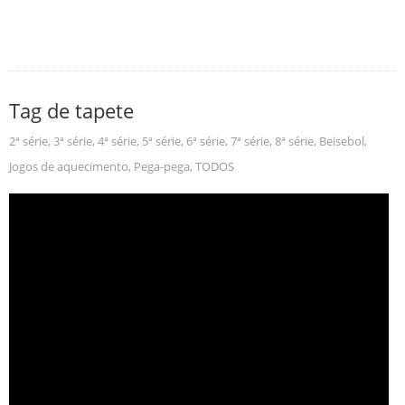
Tag de tapete
2ª série
,
3ª série
,
4ª série
,
5ª série
,
6ª série
,
7ª série
,
8ª série
,
Beisebol
,
Jogos de aquecimento
,
Pega-pega
,
TODOS