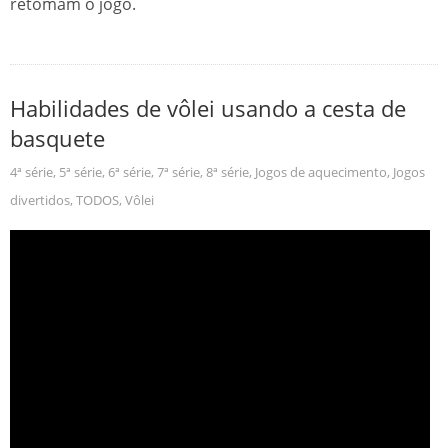
retomam o jogo.
Habilidades de vôlei usando a cesta de
basquete
4ª série
,
5ª série
,
6ª série
,
7ª série
,
8ª série
,
Jogos de aquecimento
,
Jogos
divertidos
,
TODOS
,
Vôlei