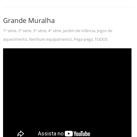
Grande Muralha
1ª série
,
2ª série
,
3ª série
,
4ª série
,
Jardim de infância
,
Jogos de
aquecimento
,
Nenhum equipamento!
,
Pega-pega
,
TODOS