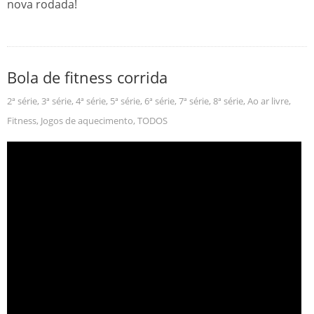
nova rodada!
Bola de fitness corrida
2ª série
,
3ª série
,
4ª série
,
5ª série
,
6ª série
,
7ª série
,
8ª série
,
Ao ar livre
,
Fitness
,
Jogos de aquecimento
,
TODOS