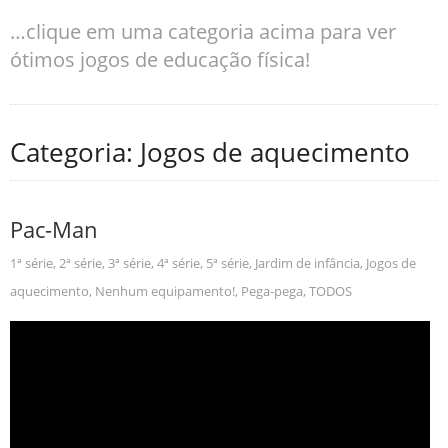
…clique em uma categoria acima para ver
ótimos jogos de educação física!
Categoria: Jogos de aquecimento
Pac-Man
1ª série
,
2ª série
,
3ª série
,
4ª série
,
5ª série
,
Jardim de infância
,
Jogos de
aquecimento
,
Nenhum equipamento!
,
Pega-pega
,
TODOS