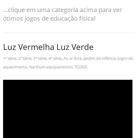
…clique em uma categoria acima para ver
ótimos jogos de educação física!
Luz Vermelha Luz Verde
1ª série
,
2ª série
,
3ª série
,
4ª série
,
Ao ar livre
,
Jardim de infância
,
Jogos de
aquecimento
,
Nenhum equipamento!
,
TODOS