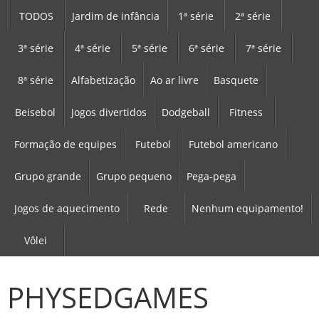
TODOS
Jardim de infância
1ª série
2ª série
3ª série
4ª série
5ª série
6ª série
7ª série
8ª série
Alfabetização
Ao ar livre
Basquete
Beisebol
Jogos divertidos
Dodgeball
Fitness
Formação de equipes
Futebol
Futebol americano
Grupo grande
Grupo pequeno
Pega-pega
Jogos de aquecimento
Rede
Nenhum equipamento!
Vôlei
PHYSEDGAMES