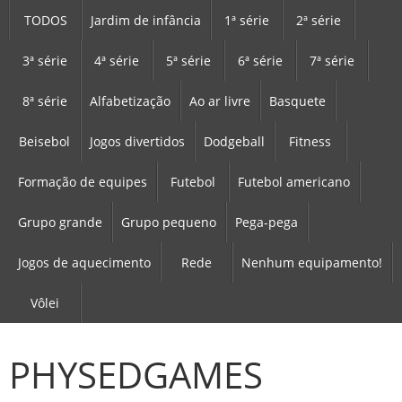
TODOS
Jardim de infância
1ª série
2ª série
3ª série
4ª série
5ª série
6ª série
7ª série
8ª série
Alfabetização
Ao ar livre
Basquete
Beisebol
Jogos divertidos
Dodgeball
Fitness
Formação de equipes
Futebol
Futebol americano
Grupo grande
Grupo pequeno
Pega-pega
Jogos de aquecimento
Rede
Nenhum equipamento!
Vôlei
PHYSEDGAMES