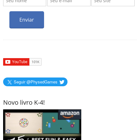
Seguir @PhysedGames
Novo livro K-4!