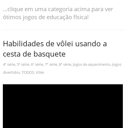
…clique em uma categoria acima para ver
ótimos jogos de educação física!
Habilidades de vôlei usando a
cesta de basquete
4ª série
,
5ª série
,
6ª série
,
7ª série
,
8ª série
,
Jogos de aquecimento
,
Jogos
divertidos
,
TODOS
,
Vôlei