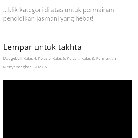
…klik kategori di atas untuk permainan
pendidikan jasmani yang hebat!
Lempar untuk takhta
Dodgeball
,
Kelas 4
,
Kelas 5
,
Kelas 6
,
Kelas 7
,
Kelas 8
,
Permainan
Menyenangkan
,
SEMUA