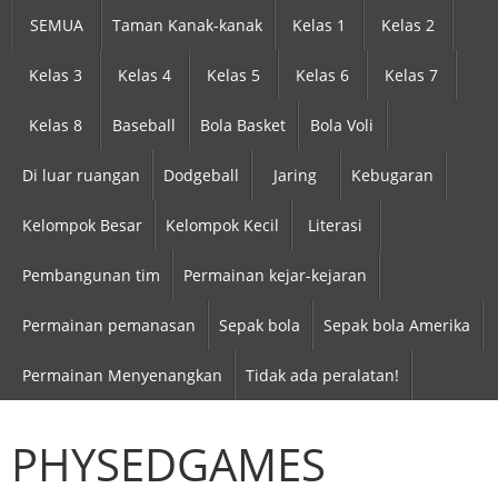
SEMUA
Taman Kanak-kanak
Kelas 1
Kelas 2
Kelas 3
Kelas 4
Kelas 5
Kelas 6
Kelas 7
Kelas 8
Baseball
Bola Basket
Bola Voli
Di luar ruangan
Dodgeball
Jaring
Kebugaran
Kelompok Besar
Kelompok Kecil
Literasi
Pembangunan tim
Permainan kejar-kejaran
Permainan pemanasan
Sepak bola
Sepak bola Amerika
Permainan Menyenangkan
Tidak ada peralatan!
PHYSEDGAMES