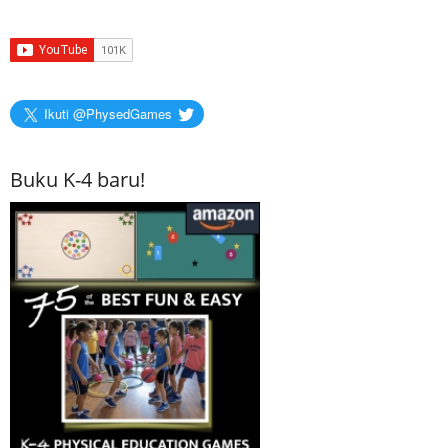
Ikuti @PhysedGames
Buku K-4 baru!