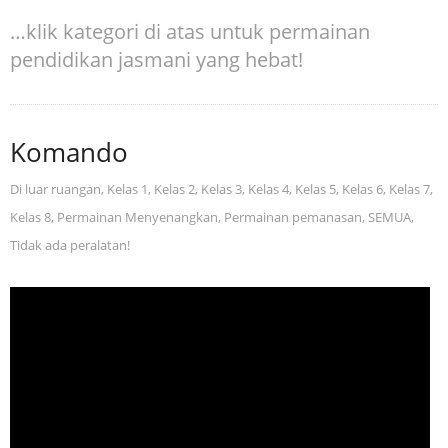
…klik kategori di atas untuk permainan
pendidikan jasmani yang hebat!
Komando
Di luar ruangan
,
Kelas 1
,
Kelas 2
,
Kelas 3
,
Kelas 4
,
Kelas 5
,
Kelas 6
,
Kelas 7
,
Kelas 8
,
Permainan Menyenangkan
,
Permainan pemanasan
,
SEMUA
,
Tidak ada peralatan!