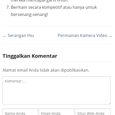
mereka mencapai garis finish.
Bermain secara kompetitif atau hanya untuk
bersenang-senang!
← Serangan Hiu
Permainan Kamera Video →
Tinggalkan Komentar
Alamat email Anda tidak akan dipublikasikan.