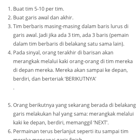
Buat tim 5-10 per tim.
Buat garis awal dan akhir.
Tim berbaris masing-masing dalam baris lurus di
garis awal. Jadi jika ada 3 tim, ada 3 baris (pemain
dalam tim berbaris di belakang satu sama lain).
Pada sinyal, orang terakhir di barisan akan
merangkak melalui kaki orang-orang di tim mereka
di depan mereka. Mereka akan sampai ke depan,
berdiri, dan berteriak ‘BERIKUTNYA’
.
Orang berikutnya yang sekarang berada di belakang
garis melakukan hal yang sama: merangkak melalui
kaki ke depan, berdiri, memanggil ‘NEXT’.
Permainan terus berlanjut seperti itu sampai tim