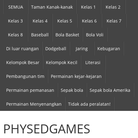
SEMUA
Taman Kanak-kanak
Kelas 1
Kelas 2
Kelas 3
Kelas 4
Kelas 5
Kelas 6
Kelas 7
Kelas 8
Baseball
Bola Basket
Bola Voli
Di luar ruangan
Dodgeball
Jaring
Kebugaran
Kelompok Besar
Kelompok Kecil
Literasi
Pembangunan tim
Permainan kejar-kejaran
Permainan pemanasan
Sepak bola
Sepak bola Amerika
Permainan Menyenangkan
Tidak ada peralatan!
PHYSEDGAMES