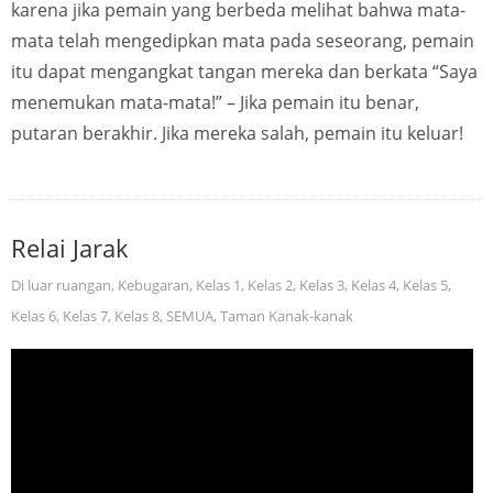
karena jika pemain yang berbeda melihat bahwa mata-
mata telah mengedipkan mata pada seseorang, pemain
itu dapat mengangkat tangan mereka dan berkata “Saya
menemukan mata-mata!” – Jika pemain itu benar,
putaran berakhir. Jika mereka salah, pemain itu keluar!
Relai Jarak
Di luar ruangan
,
Kebugaran
,
Kelas 1
,
Kelas 2
,
Kelas 3
,
Kelas 4
,
Kelas 5
,
Kelas 6
,
Kelas 7
,
Kelas 8
,
SEMUA
,
Taman Kanak-kanak