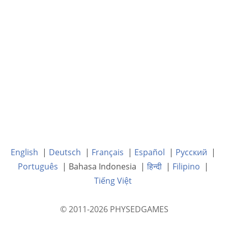
English
|
Deutsch
|
Français
|
Español
|
Русский
|
Português
| Bahasa Indonesia |
हिन्दी
|
Filipino
|
Tiếng Việt
© 2011-2026 PHYSEDGAMES