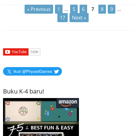
« Previous
1
…
5
6
7
8
9
…
17
Next »
Ikuti @PhysedGames
Buku K-4 baru!