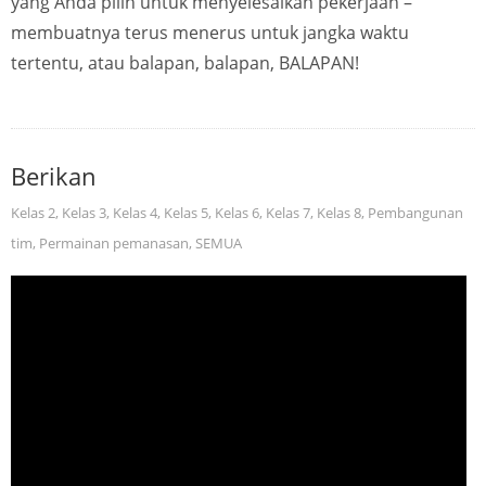
yang Anda pilih untuk menyelesaikan pekerjaan –
membuatnya terus menerus untuk jangka waktu
tertentu, atau balapan, balapan, BALAPAN!
Berikan
Kelas 2
,
Kelas 3
,
Kelas 4
,
Kelas 5
,
Kelas 6
,
Kelas 7
,
Kelas 8
,
Pembangunan
tim
,
Permainan pemanasan
,
SEMUA