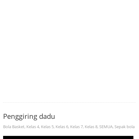
Penggiring dadu
Bola Basket
,
Kelas 4
,
Kelas 5
,
Kelas 6
,
Kelas 7
,
Kelas 8
,
SEMUA
,
Sepak bola