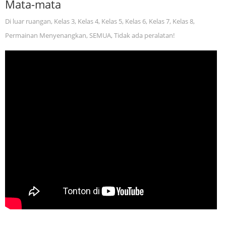
Mata-mata
Di luar ruangan
,
Kelas 3
,
Kelas 4
,
Kelas 5
,
Kelas 6
,
Kelas 7
,
Kelas 8
,
Permainan Menyenangkan
,
SEMUA
,
Tidak ada peralatan!