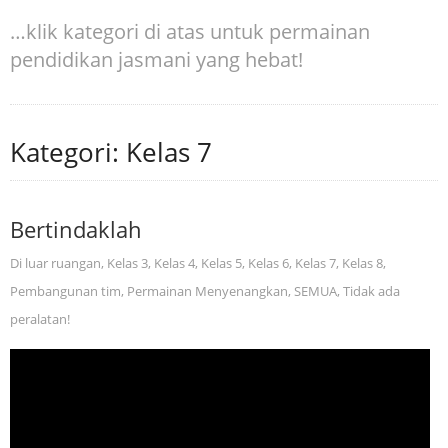
…klik kategori di atas untuk permainan
pendidikan jasmani yang hebat!
Kategori: Kelas 7
Bertindaklah
Di luar ruangan
,
Kelas 3
,
Kelas 4
,
Kelas 5
,
Kelas 6
,
Kelas 7
,
Kelas 8
,
Pembangunan tim
,
Permainan Menyenangkan
,
SEMUA
,
Tidak ada
peralatan!