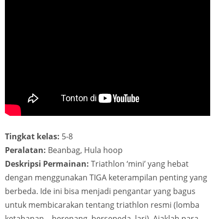
Tingkat kelas:
5-8
Peralatan:
Beanbag, Hula hoop
Deskripsi Permainan:
Triathlon ‘mini’ yang hebat
dengan menggunakan TIGA keterampilan penting yang
berbeda. Ide ini bisa menjadi pengantar yang bagus
untuk membicarakan tentang triathlon resmi (lomba
ketahanan – berenang, bersepeda, lari). Ajaklah para