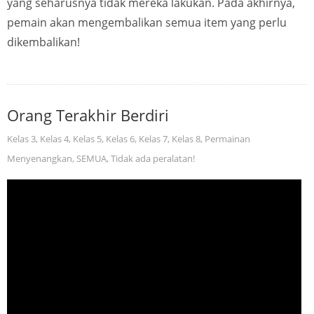
yang seharusnya tidak mereka lakukan. Pada akhirnya,
pemain akan mengembalikan semua item yang perlu
dikembalikan!
Orang Terakhir Berdiri
Kelas 3
,
Kelas 4
,
Kelas 5
,
Kelas 6
,
Kelas 7
,
Kelas 8
,
Permainan
Menyenangkan
,
SEMUA
,
Tidak ada peralatan!