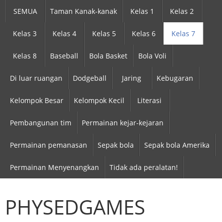
SEMUA
Taman Kanak-kanak
Kelas 1
Kelas 2
Kelas 3
Kelas 4
Kelas 5
Kelas 6
Kelas 7
Kelas 8
Baseball
Bola Basket
Bola Voli
Di luar ruangan
Dodgeball
Jaring
Kebugaran
Kelompok Besar
Kelompok Kecil
Literasi
Pembangunan tim
Permainan kejar-kejaran
Permainan pemanasan
Sepak bola
Sepak bola Amerika
Permainan Menyenangkan
Tidak ada peralatan!
PHYSEDGAMES