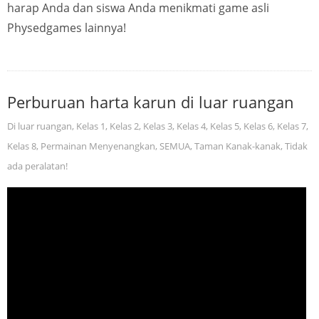
harap Anda dan siswa Anda menikmati game asli
Physedgames lainnya!
Perburuan harta karun di luar ruangan
Di luar ruangan
,
Kelas 1
,
Kelas 2
,
Kelas 3
,
Kelas 4
,
Kelas 5
,
Kelas 6
,
Kelas 7
,
Kelas 8
,
Permainan Menyenangkan
,
SEMUA
,
Taman Kanak-kanak
,
Tidak
ada peralatan!