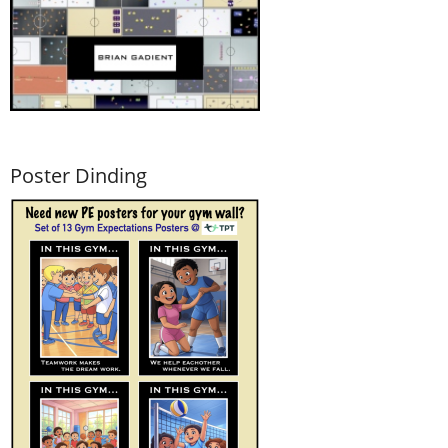
Poster Dinding