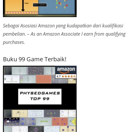
Sebagai Asosiasi Amazon yang kudapatkan dari kualifikasi
pembelian. – As an Amazon Associate I earn from qualifying
purchases.
Buku 99 Game Terbaik!