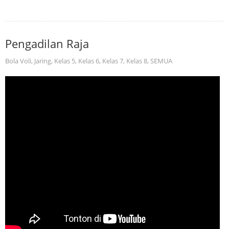
Pengadilan Raja
Bola Voli
,
Jaring
,
Kelas 5
,
Kelas 6
,
Kelas 7
,
Kelas 8
,
SEMUA