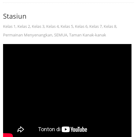
Stasiun
Kelas 1
,
Kelas 2
,
Kelas 3
,
Kelas 4
,
Kelas 5
,
Kelas 6
,
Kelas 7
,
Kelas 8
,
Permainan Menyenangkan
,
SEMUA
,
Taman Kanak-kanak