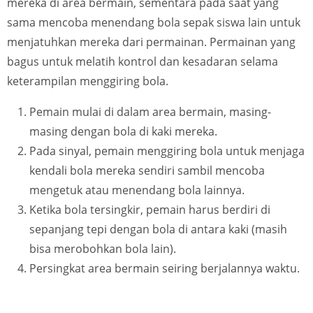
mereka di area bermain, sementara pada saat yang
sama mencoba menendang bola sepak siswa lain untuk
menjatuhkan mereka dari permainan. Permainan yang
bagus untuk melatih kontrol dan kesadaran selama
keterampilan menggiring bola.
Pemain mulai di dalam area bermain, masing-
masing dengan bola di kaki mereka.
Pada sinyal, pemain menggiring bola untuk menjaga
kendali bola mereka sendiri sambil mencoba
mengetuk atau menendang bola lainnya.
Ketika bola tersingkir, pemain harus berdiri di
sepanjang tepi dengan bola di antara kaki (masih
bisa merobohkan bola lain).
Persingkat area bermain seiring berjalannya waktu.