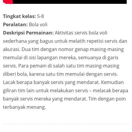
Tingkat kelas:
5-8
Peralatan:
Bola voli
Deskripsi Permainan:
Aktivitas servis bola voli
sederhana yang bagus untuk melatih repetisi servis dan
akurasi. Dua tim dengan nomor genap masing-masing
memulai di sisi lapangan mereka, semuanya di garis
servis. Para pemain di salah satu tim masing-masing
diberi bola, karena satu tim memulai dengan servis.
Lacak berapa banyak servis yang mendarat. Kemudian
giliran tim lain untuk melakukan servis – melacak berapa
banyak servis mereka yang mendarat. Tim dengan poin
terbanyak menang.