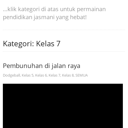
…klik kategori di atas untuk permainan
pendidikan jasmani yang hebat!
Kategori: Kelas 7
Pembunuhan di jalan raya
Dodgeball
,
Kelas 5
,
Kelas 6
,
Kelas 7
,
Kelas 8
,
SEMUA