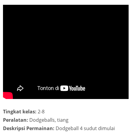
Tingkat kelas:
2-8
Peralatan:
Dodgeballs, tiang
Deskripsi Permainan:
Dodgeball 4 sudut dimulai