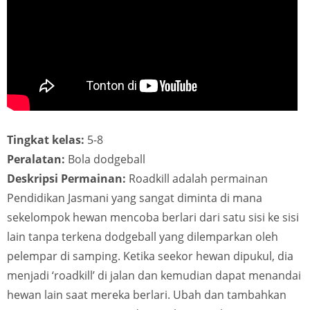
Tingkat kelas:
5-8
Peralatan:
Bola dodgeball
Deskripsi Permainan:
Roadkill adalah permainan
Pendidikan Jasmani yang sangat diminta di mana
sekelompok hewan mencoba berlari dari satu sisi ke sisi
lain tanpa terkena dodgeball yang dilemparkan oleh
pelempar di samping. Ketika seekor hewan dipukul, dia
menjadi ‘roadkill’ di jalan dan kemudian dapat menandai
hewan lain saat mereka berlari. Ubah dan tambahkan