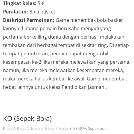
Tingkat kelas:
5-8
Peralatan:
Bola basket
Deskripsi Permainan:
Game menembak bola basket
lainnya di mana pemain berusaha menjadi yang
pertama berkeliling dunia dengan berhasil melakukan
tembakan dari berbagai tempat di sekitar ring. Di setiap
tempat pemotretan, pemain dapat mengambil
kesempatan ke-2 jika mereka melewatkan yang pertama,
namun, jika mereka melewatkan kesempatan mereka,
maka mereka harus kembali ke awal. Game menembak
hebat lainnya untuk kelas Pendidikan Jasmani.
KO (Sepak Bola)
Kelas 4
,
Kelas 5
,
Kelas 6
,
Kelas 7
,
Kelas 8
,
SEMUA
,
Sepak bola