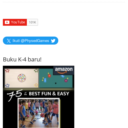
Ikuti @PhysedGames
Buku K-4 baru!