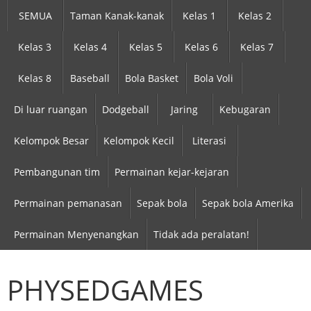
SEMUA
Taman Kanak-kanak
Kelas 1
Kelas 2
Kelas 3
Kelas 4
Kelas 5
Kelas 6
Kelas 7
Kelas 8
Baseball
Bola Basket
Bola Voli
Di luar ruangan
Dodgeball
Jaring
Kebugaran
Kelompok Besar
Kelompok Kecil
Literasi
Pembangunan tim
Permainan kejar-kejaran
Permainan pemanasan
Sepak bola
Sepak bola Amerika
Permainan Menyenangkan
Tidak ada peralatan!
PHYSEDGAMES