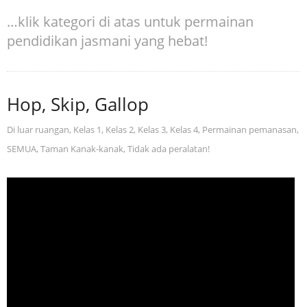
…klik kategori di atas untuk permainan
pendidikan jasmani yang hebat!
Hop, Skip, Gallop
Di luar ruangan
,
Kelas 1
,
Kelas 2
,
Kelas 3
,
Kelas 4
,
Permainan pemanasan
,
SEMUA
,
Taman Kanak-kanak
,
Tidak ada peralatan!