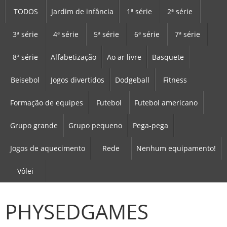
TODOS
Jardim de infância
1ª série
2ª série
3ª série
4ª série
5ª série
6ª série
7ª série
8ª série
Alfabetização
Ao ar livre
Basquete
Beisebol
Jogos divertidos
Dodgeball
Fitness
Formação de equipes
Futebol
Futebol americano
Grupo grande
Grupo pequeno
Pega-pega
Jogos de aquecimento
Rede
Nenhum equipamento!
Vôlei
PHYSEDGAMES