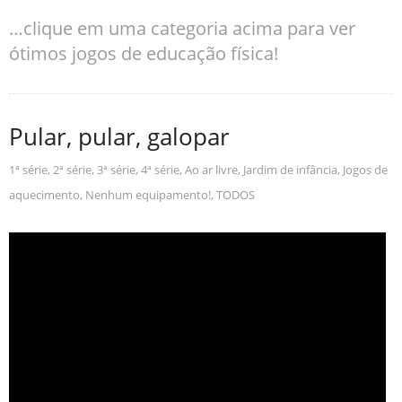
…clique em uma categoria acima para ver
ótimos jogos de educação física!
Pular, pular, galopar
1ª série
,
2ª série
,
3ª série
,
4ª série
,
Ao ar livre
,
Jardim de infância
,
Jogos de
aquecimento
,
Nenhum equipamento!
,
TODOS