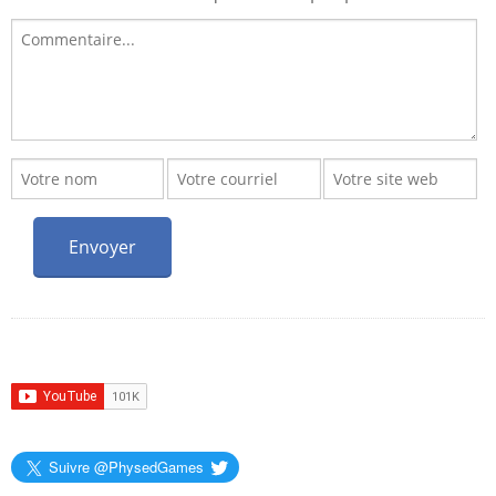
Suivre @PhysedGames