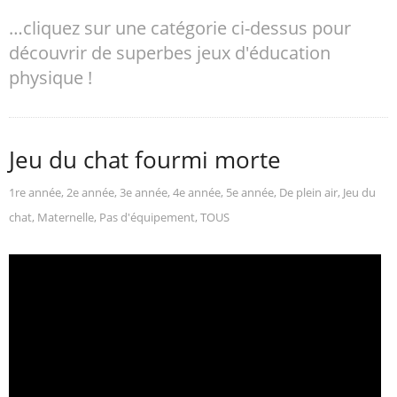
…cliquez sur une catégorie ci-dessus pour
découvrir de superbes jeux d'éducation
physique !
Jeu du chat fourmi morte
1re année
,
2e année
,
3e année
,
4e année
,
5e année
,
De plein air
,
Jeu du
chat
,
Maternelle
,
Pas d'équipement
,
TOUS