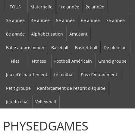
TOUS
Maternelle
1re année
2e année
3e année
4e année
5e année
6e année
7e année
8e année
Alphabétisation
Amusant
Balle au prisonnier
Baseball
Basket-ball
De plein air
Filet
Fitness
Football Américain
Grand groupe
Jeux d’échauffement
Le football
Pas d’équipement
Petit groupe
Renforcement de l’esprit d’équipe
Jeu du chat
Volley-ball
PHYSEDGAMES