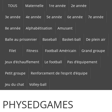
TOUS
Maternelle
1re année
2e année
3e année
4e année
5e année
6e année
7e année
8e année
Alphabétisation
Amusant
Balle au prisonnier
Baseball
Basket-ball
De plein air
Filet
Fitness
Football Américain
Grand groupe
Jeux d’échauffement
Le football
Pas d’équipement
Petit groupe
Renforcement de l’esprit d’équipe
Jeu du chat
Volley-ball
PHYSEDGAMES