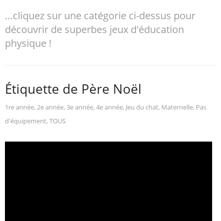
…cliquez sur une catégorie ci-dessus pour
découvrir de superbes jeux d'éducation
physique !
Étiquette de Père Noël
1re année
,
2e année
,
3e année
,
4e année
,
Jeu du chat
,
Maternelle
,
Pas
d'équipement
,
TOUS