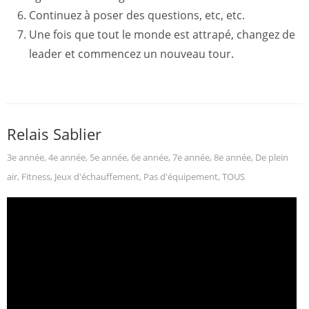
Continuez à poser des questions, etc, etc.
Une fois que tout le monde est attrapé, changez de
leader et commencez un nouveau tour.
Relais Sablier
3e année
,
4e année
,
5e année
,
6e année
,
7e année
,
8e année
,
De plein
air
,
Fitness
,
Jeux d'échauffement
,
Pas d'équipement
,
TOUS