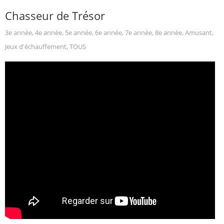
Chasseur de Trésor
3e année
,
4e année
,
5e année
,
6e année
,
7e année
,
8e année
,
Amusant
,
Jeux d'échauffement
,
TOUS