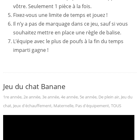
vôtre. Seulement 1 pièce à la fois.
Fixez-vous une limite de temps et jouez !
Il n’y a pas de marquage dans ce jeu, sauf si vous
souhaitez mettre en place une règle de balise.
L’équipe avec le plus de poufs à la fin du temps
imparti gagne !
Jeu du chat Banane
1re année
,
2e année
,
3e année
,
4e année
,
5e année
,
De plein air
,
Jeu du
chat
,
Jeux d'échauffement
,
Maternelle
,
Pas d'équipement
,
TOUS