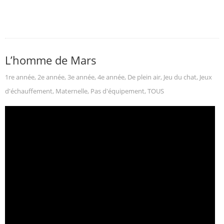
L’homme de Mars
1re année
,
2e année
,
3e année
,
4e année
,
De plein air
,
Jeu du chat
,
Jeux
d'échauffement
,
Maternelle
,
Pas d'équipement
,
TOUS