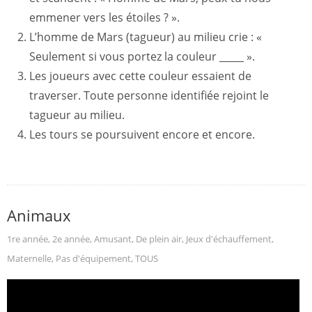
emmener vers les étoiles ? ».
L’homme de Mars (tagueur) au milieu crie : «
Seulement si vous portez la couleur _____ ».
Les joueurs avec cette couleur essaient de
traverser. Toute personne identifiée rejoint le
tagueur au milieu.
Les tours se poursuivent encore et encore.
Animaux
1re année
,
2e année
,
Amusant
,
De plein air
,
Jeux d'échauffement
,
Maternelle
,
Pas d'équipement
,
TOUS