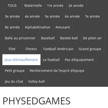
TOUS
Maternelle
1re année
2e année
3e année
4e année
5e année
6e année
7e année
8e année
Alphabétisation
Amusant
Balle au prisonnier
Baseball
Basket-ball
De plein air
Filet
Fitness
Football Américain
Grand groupe
Jeux d’échauffement
Le football
Pas d’équipement
Petit groupe
Renforcement de l’esprit d’équipe
Jeu du chat
Volley-ball
PHYSEDGAMES