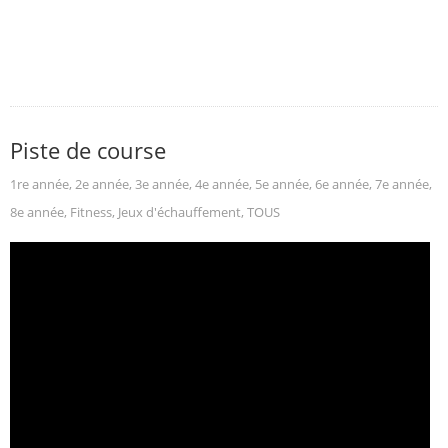
Piste de course
1re année
,
2e année
,
3e année
,
4e année
,
5e année
,
6e année
,
7e année
,
8e année
,
Fitness
,
Jeux d'échauffement
,
TOUS