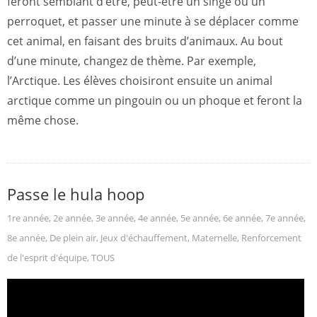
feront semblant d’être, peut-être un singe ou un
perroquet, et passer une minute à se déplacer comme
cet animal, en faisant des bruits d’animaux. Au bout
d’une minute, changez de thème. Par exemple,
l’Arctique. Les élèves choisiront ensuite un animal
arctique comme un pingouin ou un phoque et feront la
même chose.
Passe le hula hoop
1re année
,
2e année
,
3e année
,
4e année
,
5e année
,
6e année
,
7e année
,
8e année
,
De plein air
,
Jeux d'échauffement
,
Maternelle
,
Renforcement
de l'esprit d'équipe
,
TOUS