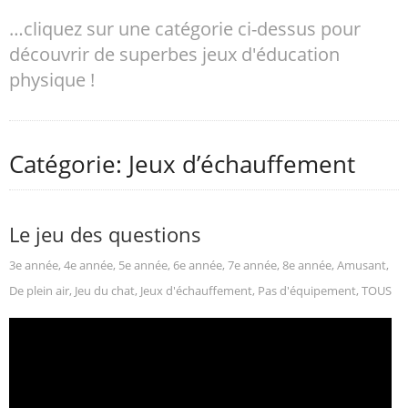
…cliquez sur une catégorie ci-dessus pour
découvrir de superbes jeux d'éducation
physique !
Catégorie: Jeux d’échauffement
Le jeu des questions
3e année
,
4e année
,
5e année
,
6e année
,
7e année
,
8e année
,
Amusant
,
De plein air
,
Jeu du chat
,
Jeux d'échauffement
,
Pas d'équipement
,
TOUS