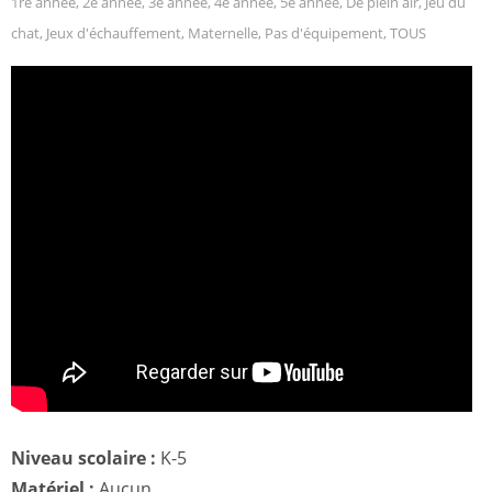
1re année
,
2e année
,
3e année
,
4e année
,
5e année
,
De plein air
,
Jeu du
chat
,
Jeux d'échauffement
,
Maternelle
,
Pas d'équipement
,
TOUS
Niveau scolaire :
K-5
Matériel :
Aucun