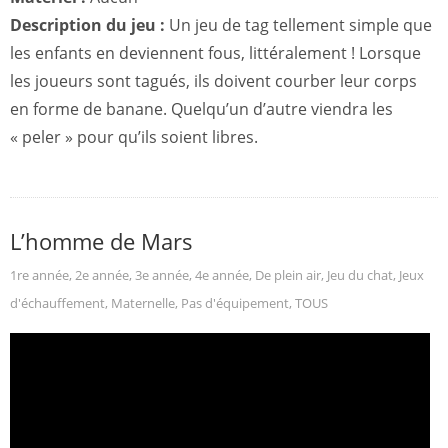
Description du jeu :
Un jeu de tag tellement simple que
les enfants en deviennent fous, littéralement ! Lorsque
les joueurs sont tagués, ils doivent courber leur corps
en forme de banane. Quelqu’un d’autre viendra les
« peler » pour qu’ils soient libres.
L’homme de Mars
1re année
,
2e année
,
3e année
,
4e année
,
De plein air
,
Jeu du chat
,
Jeux
d'échauffement
,
Maternelle
,
Pas d'équipement
,
TOUS