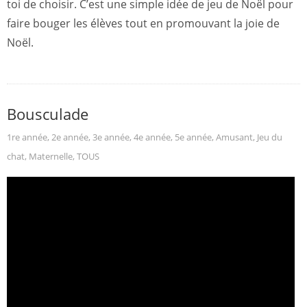
toi de choisir. C’est une simple idée de jeu de Noël pour
faire bouger les élèves tout en promouvant la joie de
Noël.
Bousculade
1re année
,
2e année
,
3e année
,
4e année
,
5e année
,
Amusant
,
Jeu du
chat
,
Maternelle
,
TOUS