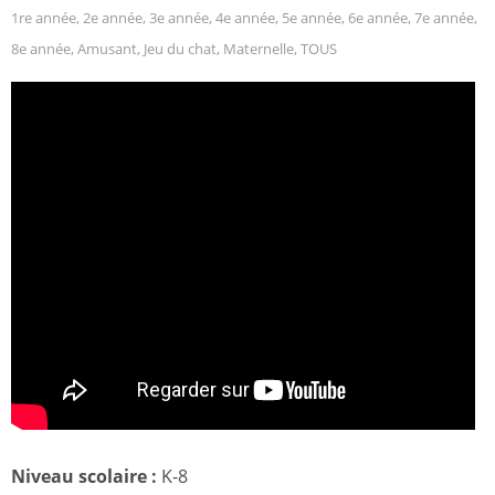
1re année
,
2e année
,
3e année
,
4e année
,
5e année
,
6e année
,
7e année
,
8e année
,
Amusant
,
Jeu du chat
,
Maternelle
,
TOUS
Niveau scolaire :
K-8