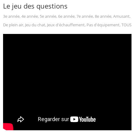
Le jeu des questions
3e année
,
4e année
,
5e année
,
6e année
,
7e année
,
8e année
,
Amusant
,
De plein air
,
Jeu du chat
,
Jeux d'échauffement
,
Pas d'équipement
,
TOUS