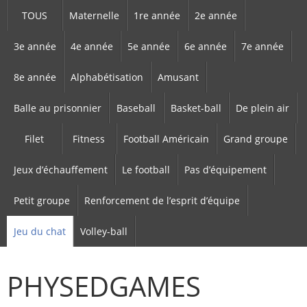
TOUS
Maternelle
1re année
2e année
3e année
4e année
5e année
6e année
7e année
8e année
Alphabétisation
Amusant
Balle au prisonnier
Baseball
Basket-ball
De plein air
Filet
Fitness
Football Américain
Grand groupe
Jeux d’échauffement
Le football
Pas d’équipement
Petit groupe
Renforcement de l’esprit d’équipe
Jeu du chat
Volley-ball
PHYSEDGAMES