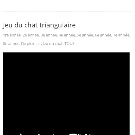
Jeu du chat triangulaire
1re année
,
2e année
,
3e année
,
4e année
,
5e année
,
6e année
,
7e année
,
8e année
,
De plein air
,
Jeu du chat
,
TOUS