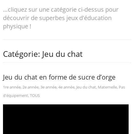
…cliquez sur une catégorie ci-dessus pour
découvrir de superbes jeux d'éducation
physique !
Catégorie: Jeu du chat
Jeu du chat en forme de sucre d’orge
1re année
,
2e année
,
3e année
,
4e année
,
Jeu du chat
,
Maternelle
,
Pas
d'équipement
,
TOUS