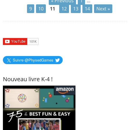
« Previous
1
…
9
10
11
12
13
14
Next »
Suivre @PhysedGames
Nouveau livre K-4 !