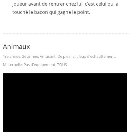
joueur avant de rentrer chez lui, c’est celui qui a
touché le bacon qui gagne le point.
Animaux
1re année
,
2e année
,
Amusant
,
De plein air
,
Jeux d'échauffement
,
Maternelle
,
Pas d'équipement
,
TOUS