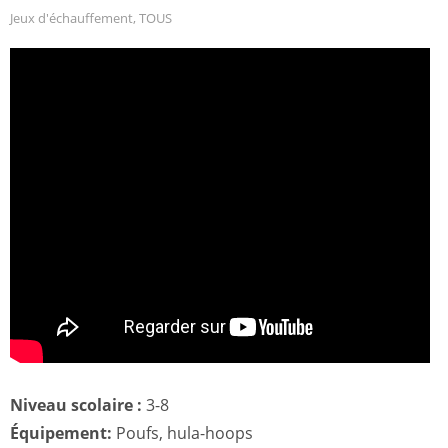
Jeux d'échauffement
,
TOUS
Niveau scolaire :
3-8
Équipement:
Poufs, hula-hoops