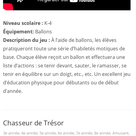
Niveau scolaire :
K-4
Équipement:
Ballons
Description du jeu :
À l’aide de ballons, les élèves
pratiqueront toute une série d’habiletés motiques de
base. Chaque élève reçoit un ballon et effectuera une
liste d’actions : se tenir devant, sauter, le ramasser, se
tenir en équilibre sur un doigt, etc., etc. Un excellent jeu
d’éducation physique pour débutants ou de début
d’année.
Chasseur de Trésor
3e année
,
4e année
,
5e année
,
6e année
,
7e année
,
8e année
,
Amusant
,