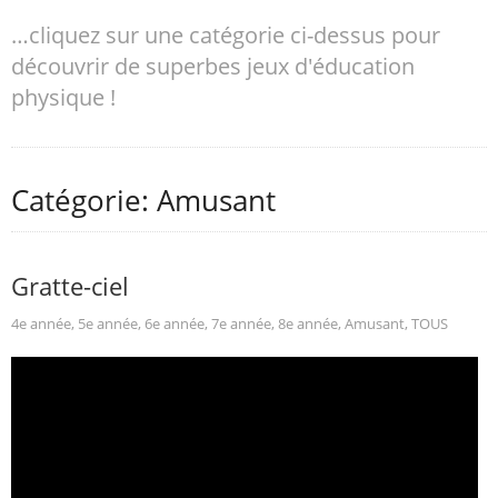
…cliquez sur une catégorie ci-dessus pour
découvrir de superbes jeux d'éducation
physique !
Catégorie: Amusant
Gratte-ciel
4e année
,
5e année
,
6e année
,
7e année
,
8e année
,
Amusant
,
TOUS