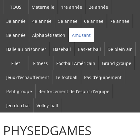
TOUS
Maternelle
1re année
2e année
3e année
4e année
5e année
6e année
7e année
8e année
Alphabétisation
Amusant
Balle au prisonnier
Baseball
Basket-ball
De plein air
Filet
Fitness
Football Américain
Grand groupe
Jeux d’échauffement
Le football
Pas d’équipement
Petit groupe
Renforcement de l’esprit d’équipe
Jeu du chat
Volley-ball
PHYSEDGAMES