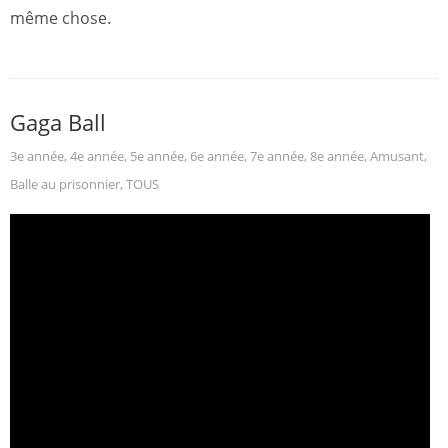
même chose.
Gaga Ball
3e année
,
4e année
,
5e année
,
6e année
,
7e année
,
8e année
,
Amusant
,
Balle au prisonnier
,
TOUS