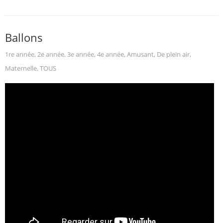
Ballons
1re année
,
2e année
,
3e année
,
4e année
,
Amusant
,
De plein air
,
Maternelle
,
TOUS