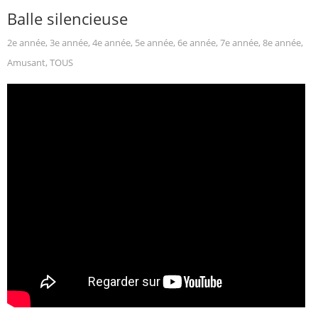
Balle silencieuse
2e année
,
3e année
,
4e année
,
5e année
,
6e année
,
7e année
,
8e année
,
Amusant
,
TOUS