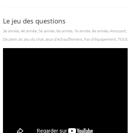
Le jeu des questions
3e année
,
4e année
,
5e année
,
6e année
,
7e année
,
8e année
,
Amusant
,
De plein air
,
Jeu du chat
,
Jeux d'échauffement
,
Pas d'équipement
,
TOUS