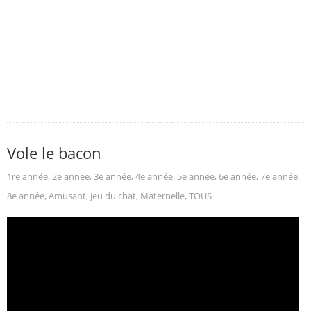
Vole le bacon
1re année
,
2e année
,
3e année
,
4e année
,
5e année
,
6e année
,
7e année
,
8e année
,
Amusant
,
Jeu du chat
,
Maternelle
,
TOUS