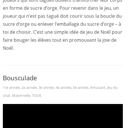
joueurs qui sont tagués doivent transformer leur corps
en forme de sucre d’orge. Pour revenir dans le jeu, un
joueur qui n’est pas tagué doit courir sous la boucle du
sucre d’orge ou enlever l’emballage du sucre d’orge – à
toi de choisir. C’est une simple idée de jeu de Noël pour
faire bouger les élèves tout en promouvant la joie de
Noël.
Bousculade
1re année
,
2e année
,
3e année
,
4e année
,
5e année
,
Amusant
,
Jeu du
chat
,
Maternelle
,
TOUS