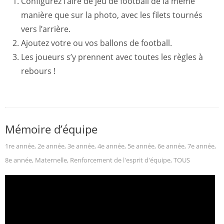
Configurez l’aire de jeu de football de la même
manière que sur la photo, avec les filets tournés
vers l’arrière.
Ajoutez votre ou vos ballons de football.
Les joueurs s’y prennent avec toutes les règles à
rebours !
Mémoire d’équipe
1re année
,
2e année
,
3e année
,
4e année
,
5e année
,
6e année
,
7e année
,
8e année
,
Maternelle
,
Renforcement de l'esprit d'équipe
,
TOUS