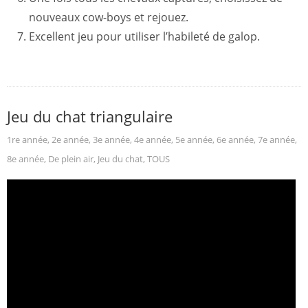
nouveaux cow-boys et rejouez.
Excellent jeu pour utiliser l’habileté de galop.
Jeu du chat triangulaire
1re année
,
2e année
,
3e année
,
4e année
,
5e année
,
6e année
,
7e année
,
8e année
,
De plein air
,
Jeu du chat
,
TOUS