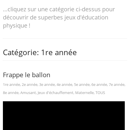
…cliquez sur une catégorie ci-dessus pour
découvrir de superbes jeux d'éducation
physique !
Catégorie: 1re année
Frappe le ballon
1re année
,
2e année
,
3e année
,
4e année
,
5e année
,
6e année
,
7e année
,
8e année
,
Amusant
,
Jeux d'échauffement
,
Maternelle
,
TOUS