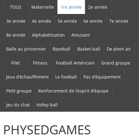
TOUS
Maternelle
1re année
2e année
3e année
4e année
5e année
6e année
7e année
8e année
Alphabétisation
Amusant
Balle au prisonnier
Baseball
Basket-ball
De plein air
Filet
Fitness
Football Américain
Grand groupe
Jeux d’échauffement
Le football
Pas d’équipement
Petit groupe
Renforcement de l’esprit d’équipe
Jeu du chat
Volley-ball
PHYSEDGAMES