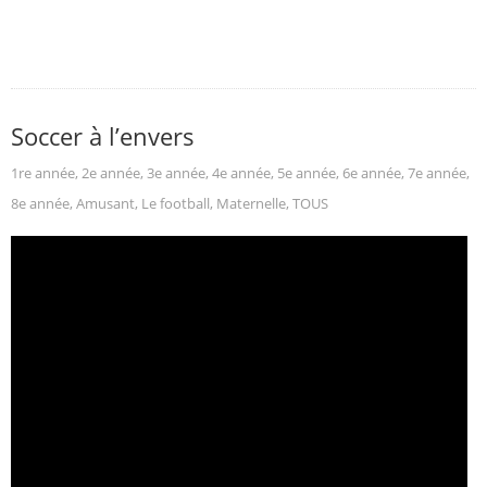
Soccer à l’envers
1re année
,
2e année
,
3e année
,
4e année
,
5e année
,
6e année
,
7e année
,
8e année
,
Amusant
,
Le football
,
Maternelle
,
TOUS