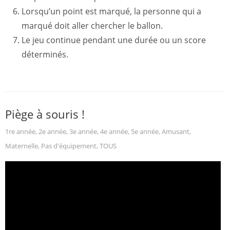
Lorsqu’un point est marqué, la personne qui a
marqué doit aller chercher le ballon.
Le jeu continue pendant une durée ou un score
déterminés.
Piège à souris !
1re année
,
2e année
,
3e année
,
4e année
,
5e année
,
Amusant
,
Maternelle
,
Pas d'équipement
,
TOUS