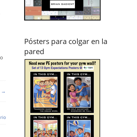
r
Pósters para colgar en la
pared
ro
! →
rio