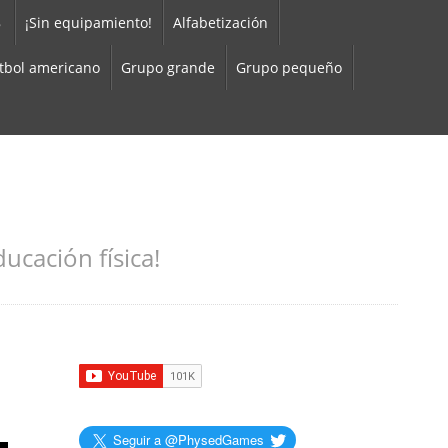
8
¡Sin equipamiento!
Alfabetización
tbol americano
Grupo grande
Grupo pequeño
ucación física!
Seguir a @PhysedGames