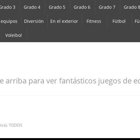
Grado 3
Grado 4
Grado 5
Grado 6
Grado 7
Grado 
 equipos
Diversión
En el exterior
Fitness
Fútbol
Fú
Voleibol
e arriba para ver fantásticos juegos de ed
leva)
,
TODOS