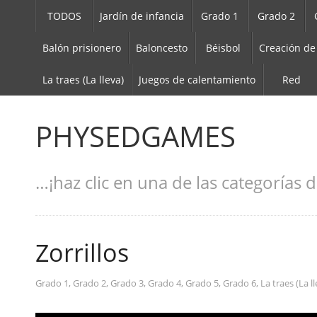
TODOS
Jardín de infancia
Grado 1
Grado 2
Balón prisionero
Baloncesto
Béisbol
Creación de
La traes (La lleva)
Juegos de calentamiento
Red
PHYSEDGAMES
…¡haz clic en una de las categorías d
Zorrillos
Grado 1
,
Grado 2
,
Grado 3
,
Grado 4
,
Grado 5
,
Grado 6
,
La traes (La l