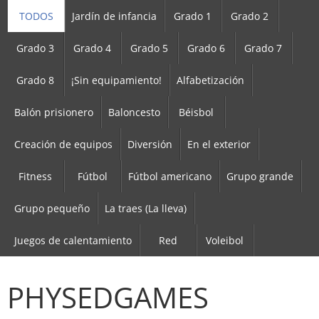
TODOS
Jardín de infancia
Grado 1
Grado 2
Grado 3
Grado 4
Grado 5
Grado 6
Grado 7
Grado 8
¡Sin equipamiento!
Alfabetización
Balón prisionero
Baloncesto
Béisbol
Creación de equipos
Diversión
En el exterior
Fitness
Fútbol
Fútbol americano
Grupo grande
Grupo pequeño
La traes (La lleva)
Juegos de calentamiento
Red
Voleibol
PHYSEDGAMES