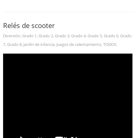
Relés de scooter
Diversión
,
Grado 1
,
Grado 2
,
Grado 3
,
Grado 4
,
Grado 5
,
Grado 6
,
Grado
7
,
Grado 8
,
Jardín de infancia
,
Juegos de calentamiento
,
TODOS