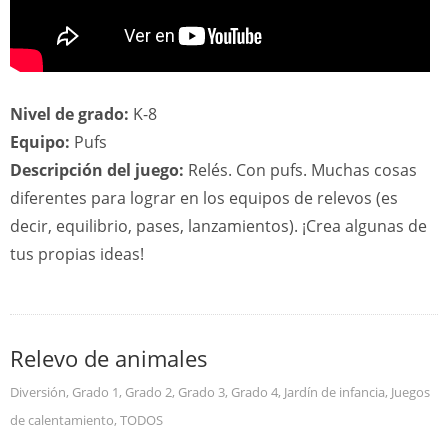
Nivel de grado:
K-8
Equipo:
Pufs
Descripción del juego:
Relés. Con pufs. Muchas cosas
diferentes para lograr en los equipos de relevos (es
decir, equilibrio, pases, lanzamientos). ¡Crea algunas de
tus propias ideas!
Relevo de animales
Diversión
,
Grado 1
,
Grado 2
,
Grado 3
,
Grado 4
,
Jardín de infancia
,
Juegos
de calentamiento
,
TODOS