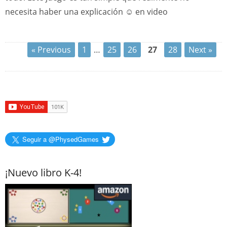
necesita haber una explicación ☺ en video
« Previous
1
…
25
26
27
28
Next »
Seguir a @PhysedGames
¡Nuevo libro K-4!