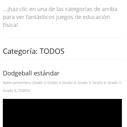
…¡haz clic en una de las categorías de arriba
para ver fantásticos juegos de educación
física!
Categoría: TODOS
Dodgeball estándar
Balón prisionero
,
Grado 2
,
Grado 3
,
Grado 4
,
Grado 5
,
Grado 6
,
Grado 7
,
Grado 8
,
TODOS