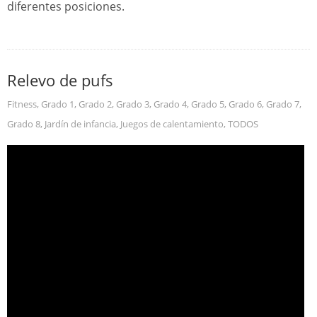
diferentes posiciones.
Relevo de pufs
Fitness
,
Grado 1
,
Grado 2
,
Grado 3
,
Grado 4
,
Grado 5
,
Grado 6
,
Grado 7
,
Grado 8
,
Jardín de infancia
,
Juegos de calentamiento
,
TODOS