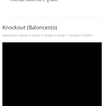
Knockout (Baloncesto)
Baloncesto
,
Grado 4
,
Grado 5
,
Grado 6
,
Grado 7
,
Grado 8
,
TODOS