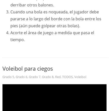
derribar otros balones.
Cuando una bola es noqueada, el jugador debe
pararse a lo largo del borde con la bola entre los
pies (aún puede golpear otras bolas).
Acorte el área de juego a medida que pasa el
tiempo.
Voleibol para ciegos
Grado 5
,
Grado 6
,
Grado 7
,
Grado 8
,
Red
,
TODOS
,
Voleibol