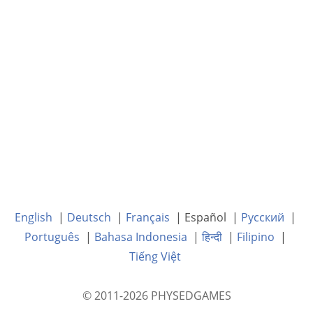
English
|
Deutsch
|
Français
| Español |
Русский
|
Português
|
Bahasa Indonesia
|
हिन्दी
|
Filipino
|
Tiếng Việt
© 2011-2026 PHYSEDGAMES