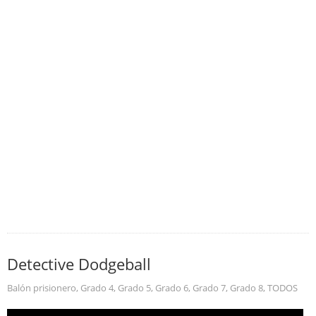
Detective Dodgeball
Balón prisionero
,
Grado 4
,
Grado 5
,
Grado 6
,
Grado 7
,
Grado 8
,
TODOS