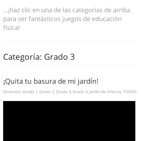
…¡haz clic en una de las categorías de arriba
para ver fantásticos juegos de educación
física!
Categoría: Grado 3
¡Quita tu basura de mi jardín!
Diversión
,
Grado 1
,
Grado 2
,
Grado 3
,
Grado 4
,
Jardín de infancia
,
TODOS