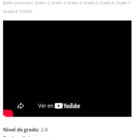
Balón prisionero
,
Grado 2
,
Grado 3
,
Grado 4
,
Grado 5
,
Grado 6
,
Grado 7
,
Grado 8
,
TODOS
Nivel de grado:
2-8