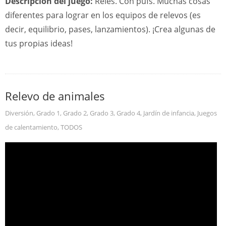
Descripción del juego:
Relés. Con pufs. Muchas cosas
diferentes para lograr en los equipos de relevos (es
decir, equilibrio, pases, lanzamientos). ¡Crea algunas de
tus propias ideas!
Relevo de animales
Diversión
,
Grado 1
,
Grado 2
,
Grado 3
,
Grado 4
,
Jardín de infancia
,
Juegos
de calentamiento
,
TODOS