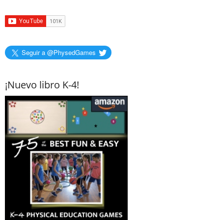
Seguir a @PhysedGames
¡Nuevo libro K-4!