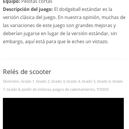
Equipo:
Pelotas cortas
Descripción del juego:
El dodgeball estándar es la
versión clásica del juego. En nuestra opinión, muchas de
las variaciones de este juego son grandes mejoras y
deberían jugarse en lugar de la versión estándar, sin
embargo, aquí está para que le eches un vistazo.
Relés de scooter
Diversión
,
Grado 1
,
Grado 2
,
Grado 3
,
Grado 4
,
Grado 5
,
Grado 6
,
Grado
7
,
Grado 8
,
Jardín de infancia
,
Juegos de calentamiento
,
TODOS