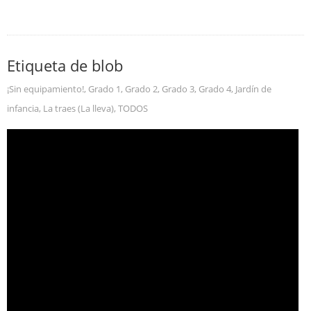
Etiqueta de blob
¡Sin equipamiento!
,
Grado 1
,
Grado 2
,
Grado 3
,
Grado 4
,
Jardín de
infancia
,
La traes (La lleva)
,
TODOS