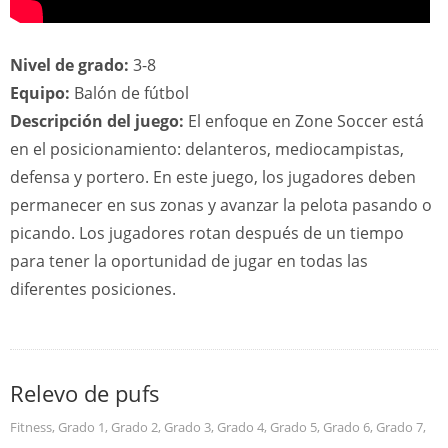
Nivel de grado:
3-8
Equipo:
Balón de fútbol
Descripción del juego:
El enfoque en Zone Soccer está
en el posicionamiento: delanteros, mediocampistas,
defensa y portero. En este juego, los jugadores deben
permanecer en sus zonas y avanzar la pelota pasando o
picando. Los jugadores rotan después de un tiempo
para tener la oportunidad de jugar en todas las
diferentes posiciones.
Relevo de pufs
Fitness
,
Grado 1
,
Grado 2
,
Grado 3
,
Grado 4
,
Grado 5
,
Grado 6
,
Grado 7
,