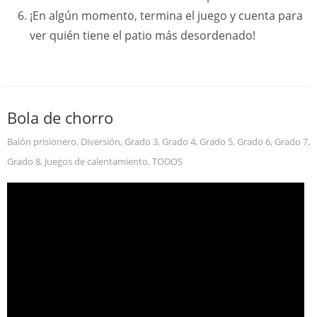
¡En algún momento, termina el juego y cuenta para
ver quién tiene el patio más desordenado!
Bola de chorro
Balón prisionero
,
Diversión
,
Grado 3
,
Grado 4
,
Grado 5
,
Grado 6
,
Grado 7
,
Grado 8
,
Juegos de calentamiento
,
TODOS