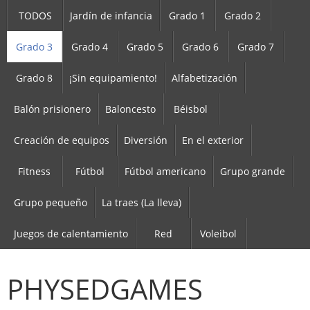
TODOS
Jardín de infancia
Grado 1
Grado 2
Grado 3
Grado 4
Grado 5
Grado 6
Grado 7
Grado 8
¡Sin equipamiento!
Alfabetización
Balón prisionero
Baloncesto
Béisbol
Creación de equipos
Diversión
En el exterior
Fitness
Fútbol
Fútbol americano
Grupo grande
Grupo pequeño
La traes (La lleva)
Juegos de calentamiento
Red
Voleibol
PHYSEDGAMES