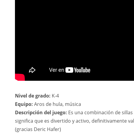
Nivel de grado:
K-4
Equipo:
Aros de hula, música
Descripción del juego:
Es una combinación de sillas
significa que es divertido y activo, definitivamente v
(gracias Deric Hafer)