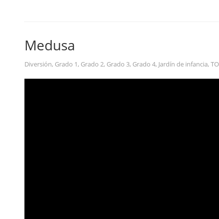
Medusa
Diversión
,
Grado 1
,
Grado 2
,
Grado 3
,
Grado 4
,
Jardín de infancia
,
T