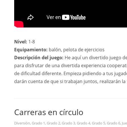
Nivel:
1-8
Equipamiento:
balón, pelota de ejercicios
Descripción del juego:
He aquí un divertido juego de
para disfrutar de una divertida experiencia cooperati
de dificultad diferente. Empieza pidiendo a tus jugad
darán cuenta de que si trabajan juntos, realizarán la 
Carreras en círculo
Diversión
,
Grado 1
,
Grado 2
,
Grado 3
,
Grado 4
,
Grado 5
,
Grado 6
,
Ju