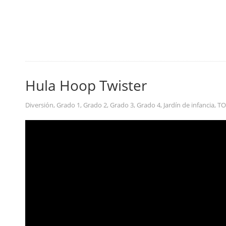
Hula Hoop Twister
Diversión
,
Grado 1
,
Grado 2
,
Grado 3
,
Grado 4
,
Jardín de infancia
,
T