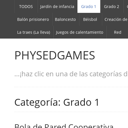
TODOS
Jardín de infancia
Grado 1
Grado 2
Balón prisionero
Baloncesto
Béisbol
Creación de
La traes (La lleva)
Juegos de calentamiento
Red
PHYSEDGAMES
…¡haz clic en una de las categorías d
Categoría: Grado 1
Bola de Pared Cooperativa