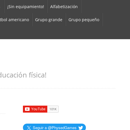
8
¡Sin equipamiento!
Alfabetización
tbol americano
Grupo grande
Grupo pequeño
ucación física!
Seguir a @PhysedGames