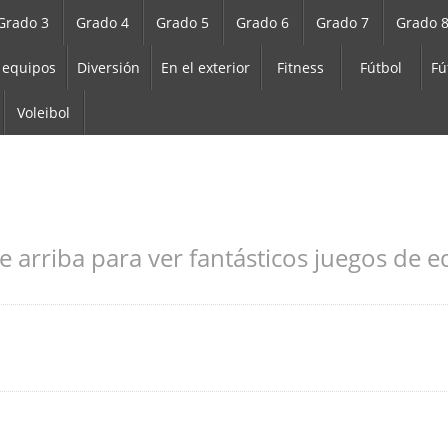
Grado 3
Grado 4
Grado 5
Grado 6
Grado 7
Grado 
 equipos
Diversión
En el exterior
Fitness
Fútbol
Fú
Voleibol
e arriba para ver fantásticos juegos de ed