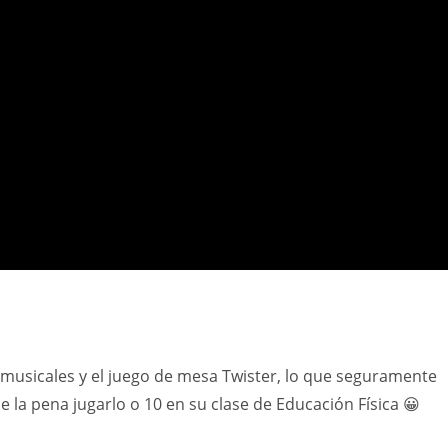
 musicales y el juego de mesa Twister, lo que seguramente
ale la pena jugarlo o 10 en su clase de Educación Física 😀