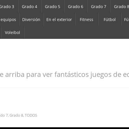
Grado 3
Grado 4
Grado 5
Grado 6
Grado 7
Grado 
 equipos
Diversión
En el exterior
Fitness
Fútbol
Fú
Voleibol
e arriba para ver fantásticos juegos de ed
ado 7
,
Grado 8
,
TODOS