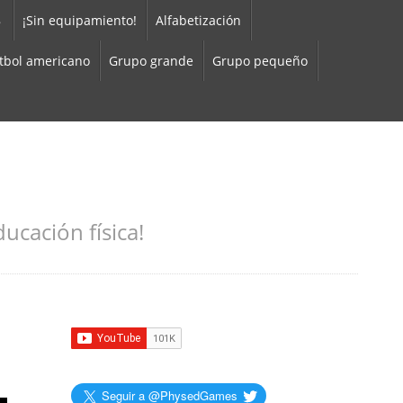
8
¡Sin equipamiento!
Alfabetización
tbol americano
Grupo grande
Grupo pequeño
ucación física!
Seguir a @PhysedGames