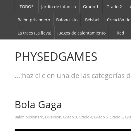
TODOS
Jardín de infancia
Grado 1
Grado 2
Balón prisionero
Baloncesto
Béisbol
Creación de
La traes (La lleva)
Juegos de calentamiento
Red
PHYSEDGAMES
…¡haz clic en una de las categorías d
Bola Gaga
Balón prisionero
,
Diversión
,
Grado 3
,
Grado 4
,
Grado 5
,
Grado 6
,
Gr