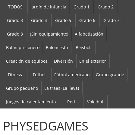
TODOS
Jardín de infancia
Grado 1
Grado 2
Grado 3
Grado 4
Grado 5
Grado 6
Grado 7
Grado 8
¡Sin equipamiento!
Alfabetización
Balón prisionero
Baloncesto
Béisbol
Creación de equipos
Diversión
En el exterior
Fitness
Fútbol
Fútbol americano
Grupo grande
Grupo pequeño
La traes (La lleva)
Juegos de calentamiento
Red
Voleibol
PHYSEDGAMES