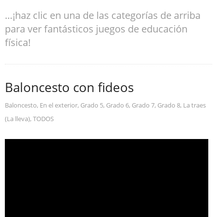
…¡haz clic en una de las categorías de arriba
para ver fantásticos juegos de educación
física!
Baloncesto con fideos
Baloncesto
,
En el exterior
,
Grado 5
,
Grado 6
,
Grado 7
,
Grado 8
,
La traes
(La lleva)
,
TODOS