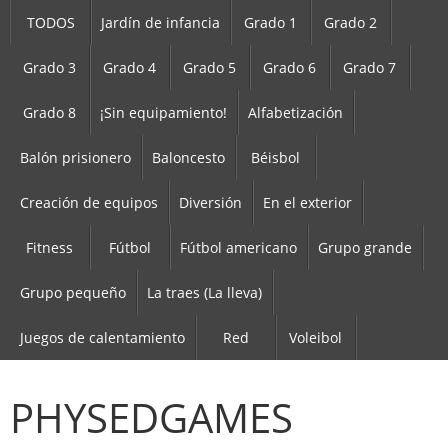
TODOS
Jardín de infancia
Grado 1
Grado 2
Grado 3
Grado 4
Grado 5
Grado 6
Grado 7
Grado 8
¡Sin equipamiento!
Alfabetización
Balón prisionero
Baloncesto
Béisbol
Creación de equipos
Diversión
En el exterior
Fitness
Fútbol
Fútbol americano
Grupo grande
Grupo pequeño
La traes (La lleva)
Juegos de calentamiento
Red
Voleibol
PHYSEDGAMES