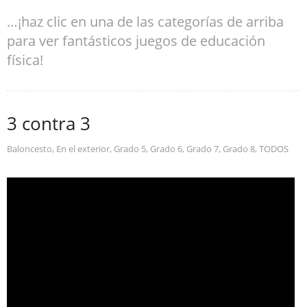
…¡haz clic en una de las categorías de arriba
para ver fantásticos juegos de educación
física!
3 contra 3
Baloncesto
,
En el exterior
,
Grado 5
,
Grado 6
,
Grado 7
,
Grado 8
,
TODOS