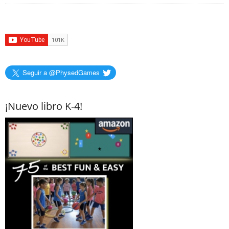
Seguir a @PhysedGames
¡Nuevo libro K-4!