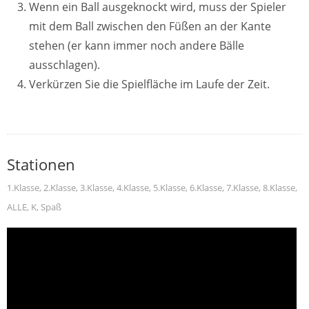
Wenn ein Ball ausgeknockt wird, muss der Spieler
mit dem Ball zwischen den Füßen an der Kante
stehen (er kann immer noch andere Bälle
ausschlagen).
Verkürzen Sie die Spielfläche im Laufe der Zeit.
Stationen
1.Klasse
,
2.Klasse
,
3.Klasse
,
4.Klasse
,
5.Klasse
,
6.Klasse
,
7.Klasse
,
8.Klasse
,
ALLE
,
K
,
Spaß