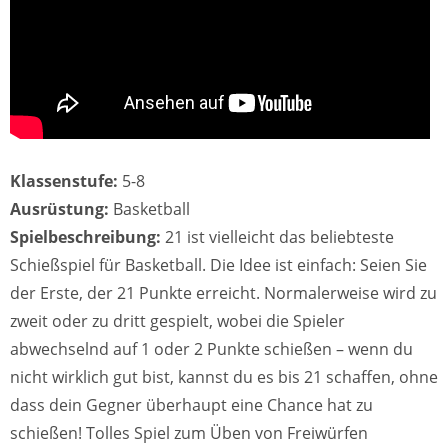
Klassenstufe:
5-8
Ausrüstung:
Basketball
Spielbeschreibung:
21 ist vielleicht das beliebteste
Schießspiel für Basketball. Die Idee ist einfach: Seien Sie
der Erste, der 21 Punkte erreicht. Normalerweise wird zu
zweit oder zu dritt gespielt, wobei die Spieler
abwechselnd auf 1 oder 2 Punkte schießen – wenn du
nicht wirklich gut bist, kannst du es bis 21 schaffen, ohne
dass dein Gegner überhaupt eine Chance hat zu
schießen! Tolles Spiel zum Üben von Freiwürfen