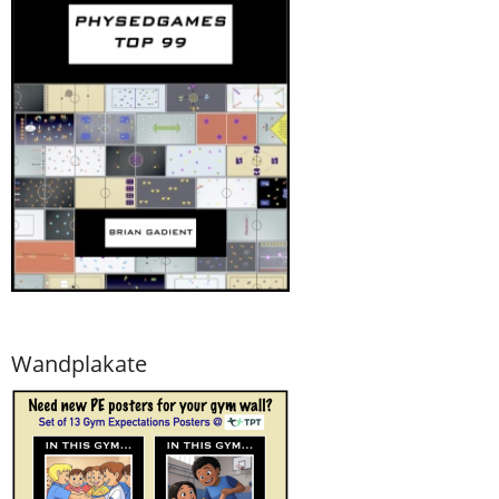
Wandplakate