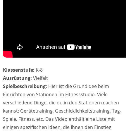
Klassenstufe:
K-8
Ausrüstung:
Vielfalt
Spielbeschreibung:
Hier ist die Grundidee beim
Einrichten von Stationen im Fitnessstudio. Viele
verschiedene Dinge, die du in den Stationen machen
kannst: Gerätetraining, Geschicklichkeitstraining, Tag-
Spiele, Fitness, etc. Das Video enthält eine Liste mit
einigen spezifischen Ideen, die Ihnen den Einstieg