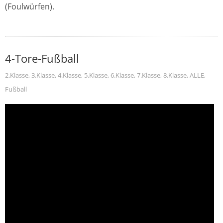
(Foulwürfen).
4-Tore-Fußball
2.Klasse
,
3.Klasse
,
4.Klasse
,
5.Klasse
,
6.Klasse
,
7.Klasse
,
8.Klasse
,
ALLE
,
Fußball