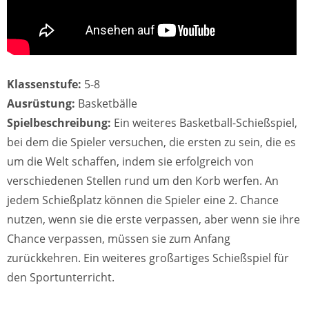
Klassenstufe:
5-8
Ausrüstung:
Basketbälle
Spielbeschreibung:
Ein weiteres Basketball-Schießspiel,
bei dem die Spieler versuchen, die ersten zu sein, die es
um die Welt schaffen, indem sie erfolgreich von
verschiedenen Stellen rund um den Korb werfen. An
jedem Schießplatz können die Spieler eine 2. Chance
nutzen, wenn sie die erste verpassen, aber wenn sie ihre
Chance verpassen, müssen sie zum Anfang
zurückkehren. Ein weiteres großartiges Schießspiel für
den Sportunterricht.