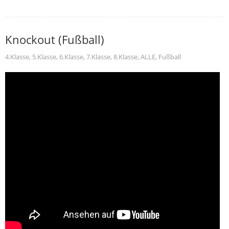
Knockout (Fußball)
4.Klasse
,
5.Klasse
,
6.Klasse
,
7.Klasse
,
8.Klasse
,
ALLE
,
Fußball