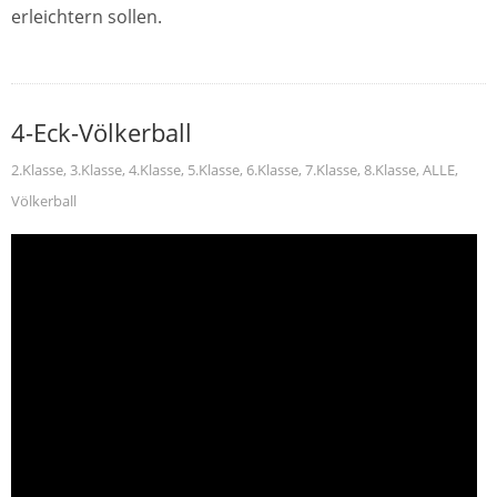
erleichtern sollen.
4-Eck-Völkerball
2.Klasse
,
3.Klasse
,
4.Klasse
,
5.Klasse
,
6.Klasse
,
7.Klasse
,
8.Klasse
,
ALLE
,
Völkerball