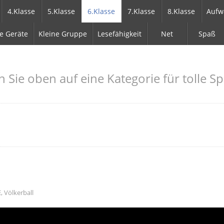
4.Klasse
5.Klasse
6.Klasse
7.Klasse
8.Klasse
Aufw
e Geräte
Kleine Gruppe
Lesefähigkeit
Net
Spaß
n Sie oben auf eine Kategorie für tolle Sp
E
,
Völkerball