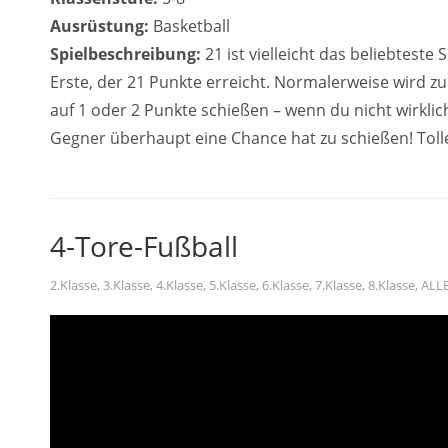
Ausrüstung:
Basketball
Spielbeschreibung:
21 ist vielleicht das beliebteste S
Erste, der 21 Punkte erreicht. Normalerweise wird zu 
auf 1 oder 2 Punkte schießen – wenn du nicht wirklich
Gegner überhaupt eine Chance hat zu schießen! Toll
4-Tore-Fußball
2.Klasse
,
3.Klasse
,
4.Klasse
,
5.Klasse
,
6.Klasse
,
7.Klasse
,
8.Klasse
,
ALL