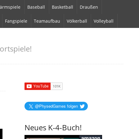
ärmspiele
Baseball
Basketball
Draußen
Fangspiele
Teamaufbau
Völkerball
Volleyball
ortspiele!
@PhysedGames folgen
Neues K-4-Buch!