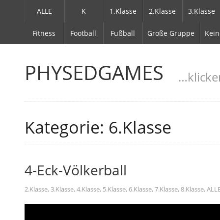
ALLE
K
1.Klasse
2.Klasse
3.Klasse
Fitness
Football
Fußball
Große Gruppe
Kein
PHYSEDGAMES
…klicke
Kategorie: 6.Klasse
4-Eck-Völkerball
2.Klasse
,
3.Klasse
,
4.Klasse
,
5.Klasse
,
6.Klasse
,
7.Klasse
,
8.Klasse
,
ALL