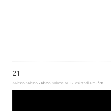
21
5.Klasse
,
6.Klasse
,
7.Klasse
,
8.Klasse
,
ALLE
,
Basketball
,
Draußen