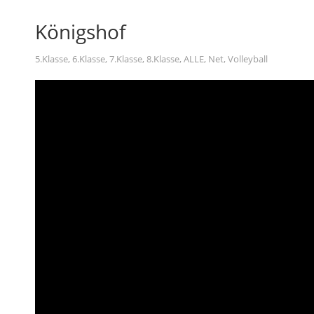
Königshof
5.Klasse
,
6.Klasse
,
7.Klasse
,
8.Klasse
,
ALLE
,
Net
,
Volleyball