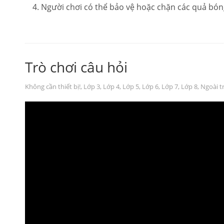
Người chơi có thể bảo vệ hoặc chặn các quả bón
Trò chơi câu hỏi
Không cần thiết bị!
,
Lớp 3
,
Lớp 4
,
Lớp 5
,
Lớp 6
,
Lớp 7
,
Lớp 8
,
Ngoài t