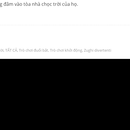
g đâm vào tòa nhà chọc trời của họ.
rời
,
TẤT CẢ
,
Trò chơi đuổi bắt
,
Trò chơi khởi động
,
Zughi divertenti