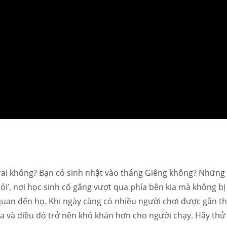
rai không? Bạn có sinh nhật vào tháng Giêng không? Những
hỏi’, nơi học sinh cố gắng vượt qua phía bên kia mà không bị
 quan đến họ. Khi ngày càng có nhiều người chơi được gắn th
ữa và điều đó trở nên khó khăn hơn cho người chạy. Hãy thử