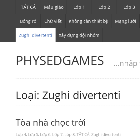
TẤT CẢ
Mẫu giáo
Lớp 1
Lớp 2
Lớp 3
Bóng rổ
Chữ viết
Không cần thiết bị!
Mạng lưới
Zughi divertenti
Xây dựng đội nhóm
PHYSEDGAMES
…nhấp v
Loại: Zughi divertenti
Tòa nhà chọc trời
Lớp 4
,
Lớp 5
,
Lớp 6
,
Lớp 7
,
Lớp 8
,
TẤT CẢ
,
Zughi divertenti