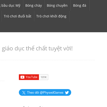
 bầu dục Mỹ
Bóng chày
Bóng chuyền
Bóng đá
Trò chơi đuổi bắt
Trò chơi khởi động
iáo dục thể chất tuyệt vời!
Theo dõi @PhysedGames