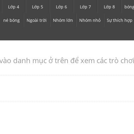
Lớp 4
Lớp 5
Lớp 6
Lớp 7
Lớp 8
bóng
né bóng
Ngoài trời
Nhóm lớn
Nhóm nhỏ
Sự thích hợp
ào danh mục ở trên để xem các trò chơi g