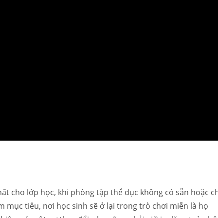
hất cho lớp học, khi phòng tập thể dục không có sẵn hoặc c
m mục tiêu, nơi học sinh sẽ ở lại trong trò chơi miễn là họ