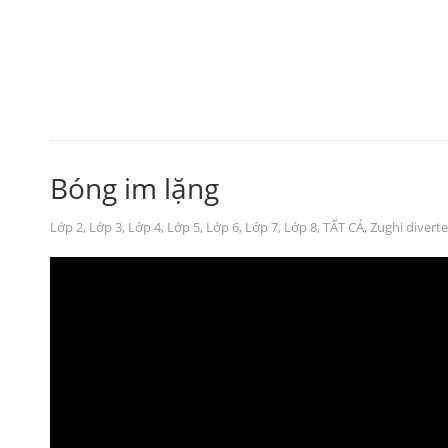
Bóng im lặng
Lớp 2
,
Lớp 3
,
Lớp 4
,
Lớp 5
,
Lớp 6
,
Lớp 7
,
Lớp 8
,
TẤT CẢ
,
Zughi diverte