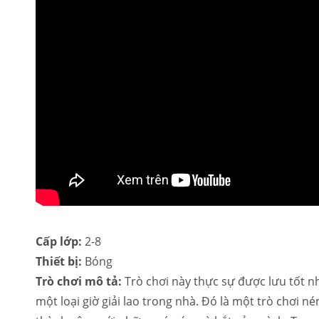
Cấp lớp:
2-8
Thiết bị:
Bóng
Trò chơi mô tả:
Trò chơi này thực sự được lưu tốt n
một loại giờ giải lao trong nhà. Đó là một trò chơi né