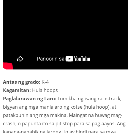
Antas ng grado:
K-4
Kagamitan:
Hula hoops
Paglalarawan ng Laro:
Lumikha ng isang race-track,
bigyan ang mga manlalaro ng kotse (hula hoop), at
patakbuhin ang mga makina. Maingat na huwag mag-
crash, o papunta ito sa pit stop para sa pag-aayos. Ang
kapana-panabik na larong ito ay hindi para sa mga