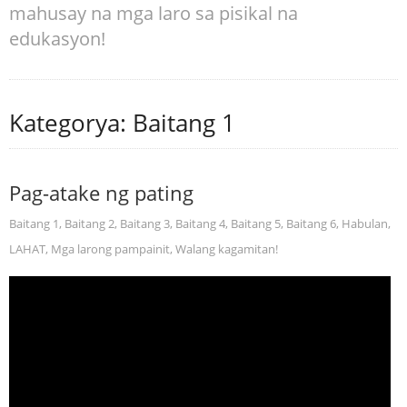
mahusay na mga laro sa pisikal na
edukasyon!
Kategorya: Baitang 1
Pag-atake ng pating
Baitang 1
,
Baitang 2
,
Baitang 3
,
Baitang 4
,
Baitang 5
,
Baitang 6
,
Habulan
,
LAHAT
,
Mga larong pampainit
,
Walang kagamitan!