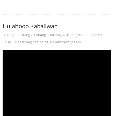
Hulahoop Kabaliwan
Baitang 1
,
Baitang 2
,
Baitang 3
,
Baitang 4
,
Baitang 5
,
Kindergarten
,
LAHAT
,
Mga larong pampainit
,
Nakakatuwang Laro