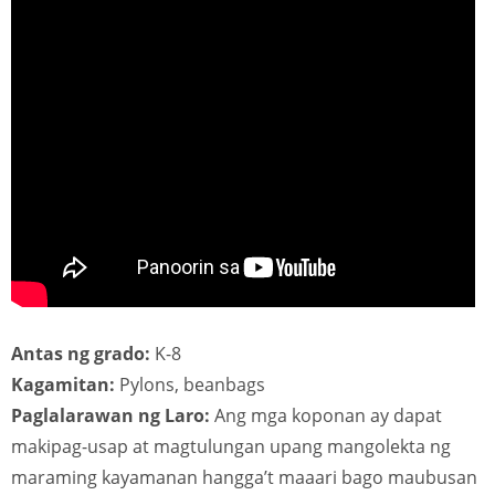
Antas ng grado:
K-8
Kagamitan:
Pylons, beanbags
Paglalarawan ng Laro:
Ang mga koponan ay dapat
makipag-usap at magtulungan upang mangolekta ng
maraming kayamanan hangga’t maaari bago maubusan