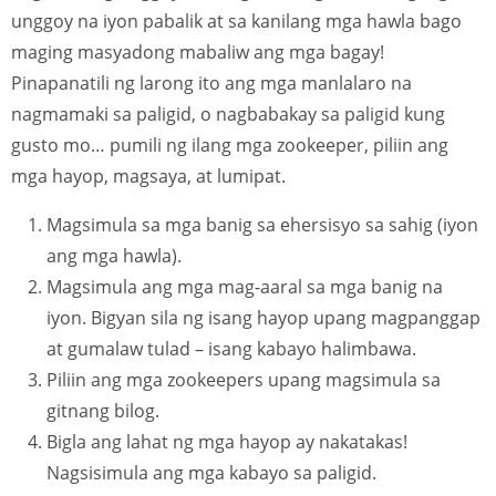
unggoy na iyon pabalik at sa kanilang mga hawla bago
maging masyadong mabaliw ang mga bagay!
Pinapanatili ng larong ito ang mga manlalaro na
nagmamaki sa paligid, o nagbabakay sa paligid kung
gusto mo… pumili ng ilang mga zookeeper, piliin ang
mga hayop, magsaya, at lumipat.
Magsimula sa mga banig sa ehersisyo sa sahig (iyon
ang mga hawla).
Magsimula ang mga mag-aaral sa mga banig na
iyon. Bigyan sila ng isang hayop upang magpanggap
at gumalaw tulad – isang kabayo halimbawa.
Piliin ang mga zookeepers upang magsimula sa
gitnang bilog.
Bigla ang lahat ng mga hayop ay nakatakas!
Nagsisimula ang mga kabayo sa paligid.