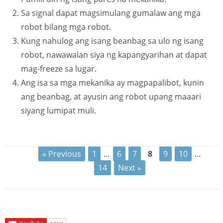
Sa signal dapat magsimulang gumalaw ang mga
robot bilang mga robot.
Kung nahulog ang isang beanbag sa ulo ng isang
robot, nawawalan siya ng kapangyarihan at dapat
mag-freeze sa lugar.
Ang isa sa mga mekanika ay magpapalibot, kunin
ang beanbag, at ayusin ang robot upang maaari
siyang lumipat muli.
« Previous
1
…
6
7
8
9
10
…
14
Next »