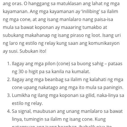
ang oras. O hanggang sa matuklasan ang lahat ng mga
kayamanan. Ang mga kayamanan ay ‘inilibing’ sa ilalim
ng mga cone, at ang isang manlalaro nang paisa-isa
mula sa bawat koponan ay maaaring tumakbo at
subukang makahanap ng isang piraso ng loot. Isang uri
ng laro ng estilo ng relay kung saan ang komunikasyon
ay susi. Subukan ito!
Ilagay ang mga pilon (cone) sa buong sahig – pataas
ng 30 o higit pa sa kanila na kumalat.
Ilagay ang mga beanbag sa ilalim ng kalahati ng mga
cone upang nakatago ang mga ito mula sa paningin.
Lumikha ng ilang mga koponan sa gilid, naka-linya sa
estilo ng relay.
Sa signal, maubusan ang unang manlalaro sa bawat
linya, tumingin sa ilalim ng isang cone. Kung