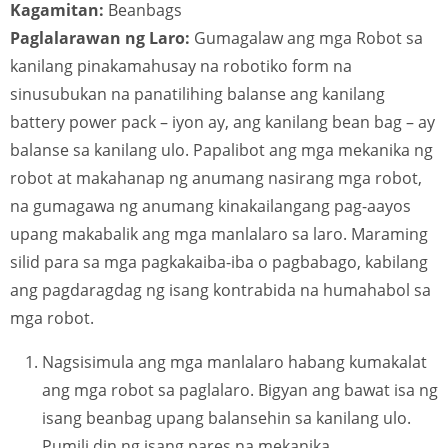
Kagamitan:
Beanbags
Paglalarawan ng Laro:
Gumagalaw ang mga Robot sa
kanilang pinakamahusay na robotiko form na
sinusubukan na panatilihing balanse ang kanilang
battery power pack – iyon ay, ang kanilang bean bag – ay
balanse sa kanilang ulo. Papalibot ang mga mekanika ng
robot at makahanap ng anumang nasirang mga robot,
na gumagawa ng anumang kinakailangang pag-aayos
upang makabalik ang mga manlalaro sa laro. Maraming
silid para sa mga pagkakaiba-iba o pagbabago, kabilang
ang pagdaragdag ng isang kontrabida na humahabol sa
mga robot.
Nagsisimula ang mga manlalaro habang kumakalat
ang mga robot sa paglalaro. Bigyan ang bawat isa ng
isang beanbag upang balansehin sa kanilang ulo.
Pumili din ng isang pares na mekanika.