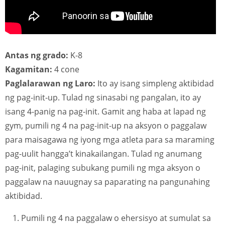
Antas ng grado:
K-8
Kagamitan:
4 cone
Paglalarawan ng Laro:
Ito ay isang simpleng aktibidad
ng pag-init-up. Tulad ng sinasabi ng pangalan, ito ay
isang 4-panig na pag-init. Gamit ang haba at lapad ng
gym, pumili ng 4 na pag-init-up na aksyon o paggalaw
para maisagawa ng iyong mga atleta para sa maraming
pag-uulit hangga’t kinakailangan. Tulad ng anumang
pag-init, palaging subukang pumili ng mga aksyon o
paggalaw na nauugnay sa paparating na pangunahing
aktibidad.
Pumili ng 4 na paggalaw o ehersisyo at sumulat sa