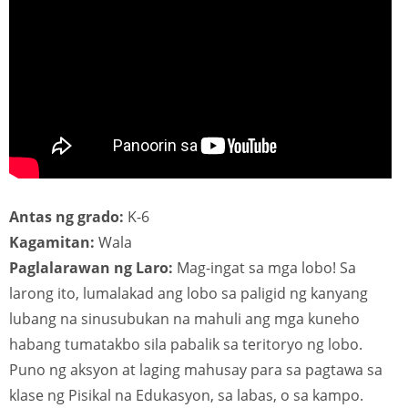
Antas ng grado:
K-6
Kagamitan:
Wala
Paglalarawan ng Laro:
Mag-ingat sa mga lobo! Sa
larong ito, lumalakad ang lobo sa paligid ng kanyang
lubang na sinusubukan na mahuli ang mga kuneho
habang tumatakbo sila pabalik sa teritoryo ng lobo.
Puno ng aksyon at laging mahusay para sa pagtawa sa
klase ng Pisikal na Edukasyon, sa labas, o sa kampo.