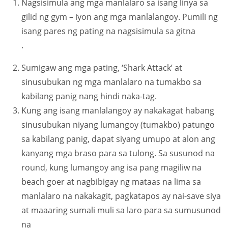
Nagsisimula ang mga manlalaro sa isang linya sa
gilid ng gym – iyon ang mga manlalangoy. Pumili ng
isang pares ng pating na nagsisimula sa gitna
.
Sumigaw ang mga pating, ‘Shark Attack’ at
sinusubukan ng mga manlalaro na tumakbo sa
kabilang panig nang hindi naka-tag.
Kung ang isang manlalangoy ay nakakagat habang
sinusubukan niyang lumangoy (tumakbo) patungo
sa kabilang panig, dapat siyang umupo at alon ang
kanyang mga braso para sa tulong. Sa susunod na
round, kung lumangoy ang isa pang magiliw na
beach goer at nagbibigay ng mataas na lima sa
manlalaro na nakakagit, pagkatapos ay nai-save siya
at maaaring sumali muli sa laro para sa sumusunod
na