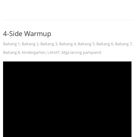
4-Side Warmup
Baitang 1
,
Baitang 2
,
Baitang 3
,
Baitang 4
,
Baitang 5
,
Baitang 6
,
Baitang 7
,
Baitang 8
,
Kindergarten
,
LAHAT
,
Mga larong pampainit