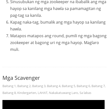
Sinusubukan ng mga zookeeper na ibabalik ang mga
hayop sa kanilang mga hawla sa pamamagitan ng
pag-tag sa kanila.
Kapag naka-tag, bumalik ang mga hayop sa kanilang
hawla.
Matapos matapos ang round, pumili ng mga bagong
zookeeper at bagong uri ng mga hayop. Maglaro
muli.
Mga Scavenger
Baitang 1
,
Baitang 2
,
Baitang 3
,
Baitang 4
,
Baitang 5
,
Baitang 6
,
Baitang 7
,
Baitang 8
,
Kindergarten
,
LAHAT
,
Nakakatuwang Laro
,
Sa labas