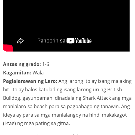
Antas ng grado:
1-6
Kagamitan:
Wala
Paglalarawan ng Laro:
Ang larong ito ay isang malaking
hit. Ito ay halos katulad ng isang larong uri ng British
Bulldog, gayunpaman, dinadala ng Shark Attack ang mga
manlalaro sa beach para sa pagbabago ng tanawin. Ang
ideya ay para sa mga manlalangoy na hindi makakagot
(i-tag) ng mga pating sa gitna.