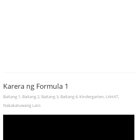
Karera ng Formula 1
Baitang 1
,
Baitang 2
,
Baitang 3
,
Baitang 4
,
Kindergarten
,
LAHAT
,
Nakakatuwang Laro