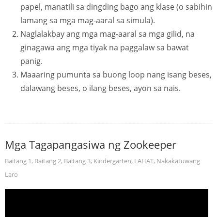
papel, manatili sa dingding bago ang klase (o sabihin
lamang sa mga mag-aaral sa simula).
Naglalakbay ang mga mag-aaral sa mga gilid, na
ginagawa ang mga tiyak na paggalaw sa bawat
panig.
Maaaring pumunta sa buong loop nang isang beses,
dalawang beses, o ilang beses, ayon sa nais.
Mga Tagapangasiwa ng Zookeeper
Baitang 1
,
Baitang 2
,
Baitang 3
,
Kindergarten
,
LAHAT
,
Nakakatuwang
Laro