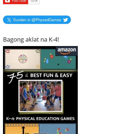
Sundan si @PhysedGames
Bagong aklat na K-4!