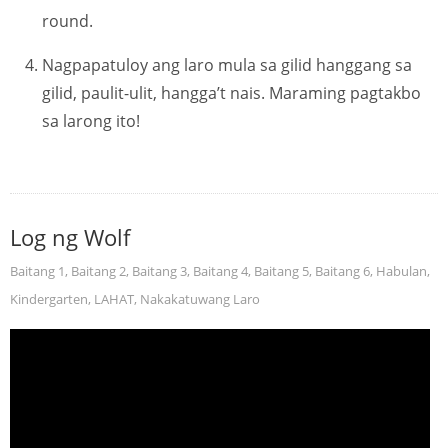
round.
Nagpapatuloy ang laro mula sa gilid hanggang sa
gilid, paulit-ulit, hangga’t nais. Maraming pagtakbo
sa larong ito!
Log ng Wolf
Baitang 1
,
Baitang 2
,
Baitang 3
,
Baitang 4
,
Baitang 5
,
Baitang 6
,
Habulan
,
Kindergarten
,
LAHAT
,
Nakakatuwang Laro