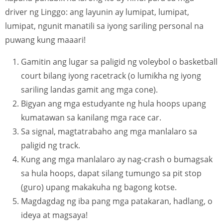
driver ng Linggo: ang layunin ay lumipat, lumipat,
lumipat, ngunit manatili sa iyong sariling personal na
puwang kung maaari!
Gamitin ang lugar sa paligid ng voleybol o basketball
court bilang iyong racetrack (o lumikha ng iyong
sariling landas gamit ang mga cone).
Bigyan ang mga estudyante ng hula hoops upang
kumatawan sa kanilang mga race car.
Sa signal, magtatrabaho ang mga manlalaro sa
paligid ng track.
Kung ang mga manlalaro ay nag-crash o bumagsak
sa hula hoops, dapat silang tumungo sa pit stop
(guro) upang makakuha ng bagong kotse.
Magdagdag ng iba pang mga patakaran, hadlang, o
ideya at magsaya!