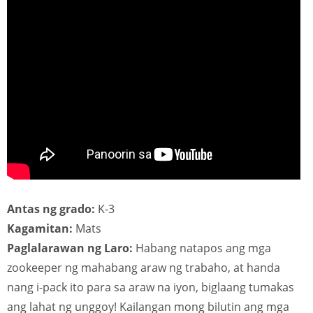
Antas ng grado:
K-3
Kagamitan:
Mats
Paglalarawan ng Laro:
Habang natapos ang mga
zookeeper ng mahabang araw ng trabaho, at handa
nang i-pack ito para sa araw na iyon, biglaang tumakas
ang lahat ng unggoy! Kailangan mong bilutin ang mga