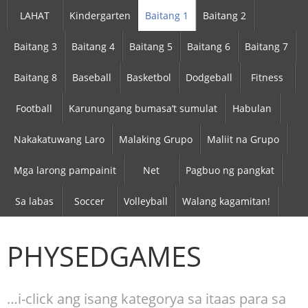
LAHAT
Kindergarten
Baitang 1
Baitang 2
Baitang 3
Baitang 4
Baitang 5
Baitang 6
Baitang 7
Baitang 8
Baseball
Basketbol
Dodgeball
Fitness
Football
Karunungang bumasa’t sumulat
Habulan
Nakakatuwang Laro
Malaking Grupo
Maliit na Grupo
Mga larong pampainit
Net
Pagbuo ng pangkat
Sa labas
Soccer
Volleyball
Walang kagamitan!
PHYSEDGAMES
…i-click ang isang kategorya sa itaas para sa