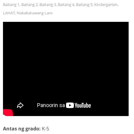
Baitang 1
,
Baitang 2
,
Baitang 3
,
Baitang 4
,
Baitang 5
,
Kindergarten
,
LAHAT
,
Nakakatuwang Laro
Antas ng grado:
K-5