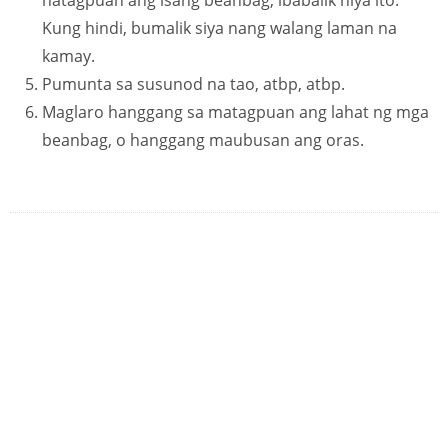
natagpuan ang isang beanbag, ibabalik niya ito.
Kung hindi, bumalik siya nang walang laman na
kamay.
Pumunta sa susunod na tao, atbp, atbp.
Maglaro hanggang sa matagpuan ang lahat ng mga
beanbag, o hanggang maubusan ang oras.