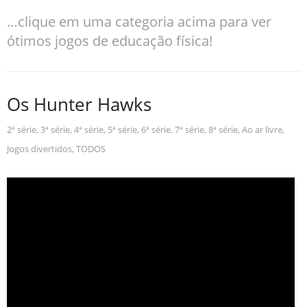
…clique em uma categoria acima para ver
ótimos jogos de educação física!
Os Hunter Hawks
2ª série
,
3ª série
,
4ª série
,
5ª série
,
6ª série
,
7ª série
,
8ª série
,
Ao ar livre
,
Jogos divertidos
,
TODOS