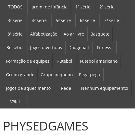
TODOS
Jardim de infância
1ª série
2ª série
3ª série
4ª série
5ª série
6ª série
7ª série
8ª série
Alfabetização
Ao ar livre
Basquete
Beisebol
Jogos divertidos
Dodgeball
Fitness
Formação de equipes
Futebol
Futebol americano
Grupo grande
Grupo pequeno
Pega-pega
Jogos de aquecimento
Rede
Nenhum equipamento!
Vôlei
PHYSEDGAMES