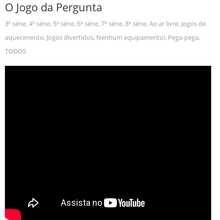
O Jogo da Pergunta
3ª série
,
4ª série
,
5ª série
,
6ª série
,
7ª série
,
8ª série
,
Ao ar livre
,
Jogos de
aquecimento
,
Jogos divertidos
,
Nenhum equipamento!
,
Pega-pega
,
TODOS