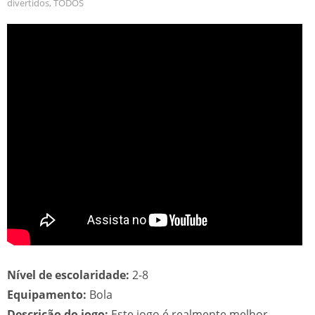
divertidos
,
TODOS
Nível de escolaridade:
2-8
Equipamento:
Bola
Descrição do jogo:
Este jogo é realmente melhor