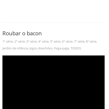
Roubar o bacon
1ª série
,
2ª série
,
3ª série
,
4ª série
,
5ª série
,
6ª série
,
7ª série
,
8ª série
,
Jardim de infância
,
Jogos divertidos
,
Pega-pega
,
TODOS