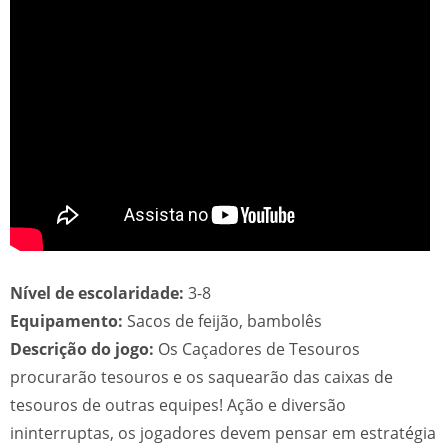
Nível de escolaridade:
3-8
Equipamento:
Sacos de feijão, bambolês
Descrição do jogo:
Os Caçadores de Tesouros
procurarão tesouros e os saquearão das caixas de
tesouros de outras equipes! Ação e diversão
ininterruptas, os jogadores devem pensar em estratégia