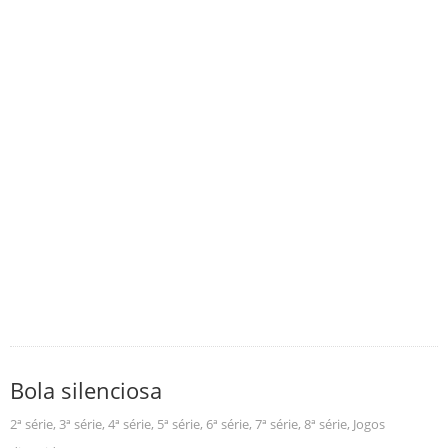
Bola silenciosa
2ª série
,
3ª série
,
4ª série
,
5ª série
,
6ª série
,
7ª série
,
8ª série
,
Jogos