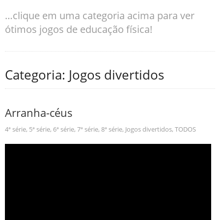
…clique em uma categoria acima para ver
ótimos jogos de educação física!
Categoria: Jogos divertidos
Arranha-céus
4ª série
,
5ª série
,
6ª série
,
7ª série
,
8ª série
,
Jogos divertidos
,
TODOS