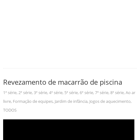
Revezamento de macarrão de piscina
1ª série
,
2ª série
,
3ª série
,
4ª série
,
5ª série
,
6ª série
,
7ª série
,
8ª série
,
Ao ar
livre
,
Formação de equipes
,
Jardim de infância
,
Jogos de aquecimento
,
TODOS