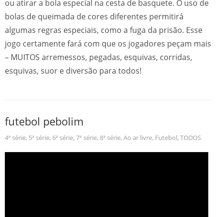
ou atirar a bola especial na cesta de basquete. O uso de
bolas de queimada de cores diferentes permitirá
algumas regras especiais, como a fuga da prisão. Esse
jogo certamente fará com que os jogadores peçam mais
– MUITOS arremessos, pegadas, esquivas, corridas,
esquivas, suor e diversão para todos!
futebol pebolim
4ª série
,
5ª série
,
6ª série
,
7ª série
,
8ª série
,
Ao ar livre
,
Futebol
,
TODOS