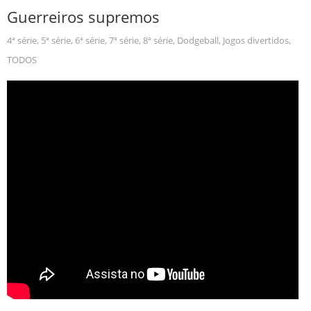
Guerreiros supremos
4ª série
,
5ª série
,
6ª série
,
7ª série
,
8ª série
,
Dodgeball
,
Jogos divertidos
,
TODOS