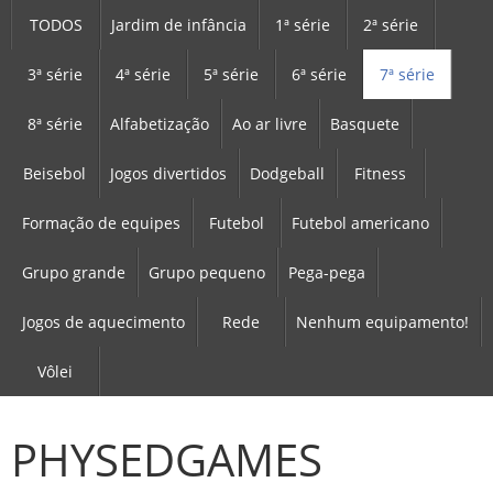
TODOS
Jardim de infância
1ª série
2ª série
3ª série
4ª série
5ª série
6ª série
7ª série
8ª série
Alfabetização
Ao ar livre
Basquete
Beisebol
Jogos divertidos
Dodgeball
Fitness
Formação de equipes
Futebol
Futebol americano
Grupo grande
Grupo pequeno
Pega-pega
Jogos de aquecimento
Rede
Nenhum equipamento!
Vôlei
PHYSEDGAMES