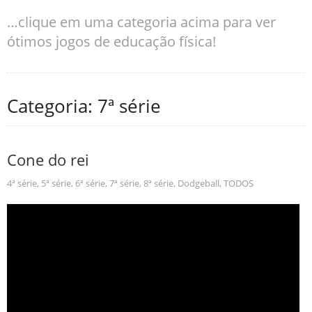
…clique em uma categoria acima para ver
ótimos jogos de educação física!
Categoria: 7ª série
Cone do rei
4ª série
,
5ª série
,
6ª série
,
7ª série
,
8ª série
,
Dodgeball
,
TODOS