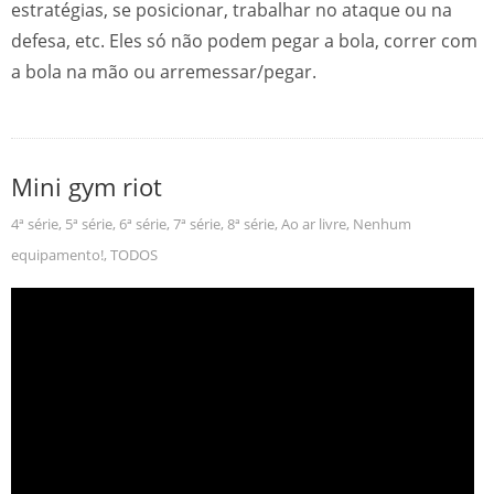
estratégias, se posicionar, trabalhar no ataque ou na
defesa, etc. Eles só não podem pegar a bola, correr com
a bola na mão ou arremessar/pegar.
Mini gym riot
4ª série
,
5ª série
,
6ª série
,
7ª série
,
8ª série
,
Ao ar livre
,
Nenhum
equipamento!
,
TODOS