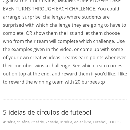
against the other teams, MAKING SURE PLAYERS TAKE
EVEN TURNS THROUGH EACH CHALLENGE. You could
arrange ‘surprise’ challenges where students are
surprised with which challenge they are going to have to
complete, OR show them the list and let them choose
who from their team will complete which challenge. Use
the examples given in the video, or come up with some
of your own creative ideas! Teams earn points whenever
their member wins a challenge. See which team comes
out on top at the end, and reward them if you’d like. I like
to reward the winning team with 20 burpees ;p
5 ideias de círculos de futebol
4ª série
,
5ª série
,
6ª série
,
7ª série
,
8ª série
,
Ao ar livre
,
Futebol
,
TODOS