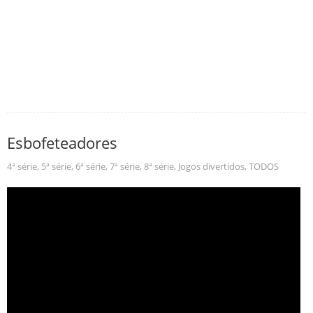
Esbofeteadores
4ª série
,
5ª série
,
6ª série
,
7ª série
,
8ª série
,
Jogos divertidos
,
TODOS