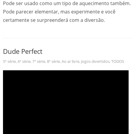
Pode ser usado como um tipo de aquecimento também.
Pode parecer elementar, mas experimente e você
certamente se surpreenderá com a diversão.
Dude Perfect
5ª série
,
6ª série
,
7ª série
,
8ª série
,
Ao ar livre
,
Jogos divertidos
,
TODOS