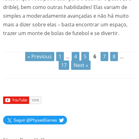
drible), bem como outras habilidades! Elas variam de
simples a moderadamente avançadas e não há muito
mais a dizer sobre elas – basta encontrar um espaço,
trazer um monte de bolas de futebol e se divertir.
« Previous
1
…
4
5
6
7
8
…
17
Next »
Seguir @PhysedGames