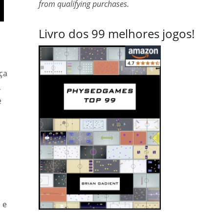
from qualifying purchases.
Livro dos 99 melhores jogos!
ça
,
e
 e