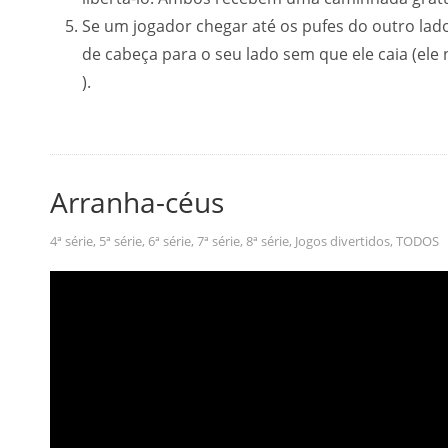
Se um jogador chegar até os pufes do outro lado
de cabeça para o seu lado sem que ele caia (el
).
Arranha-céus
4ª série
,
5ª série
,
6ª série
,
7ª série
,
8ª série
,
Jogos divertidos
,
TODOS