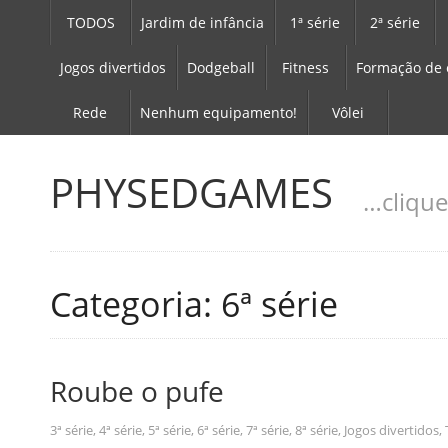
TODOS
Jardim de infância
1ª série
2ª série
Jogos divertidos
Dodgeball
Fitness
Formação de 
Rede
Nenhum equipamento!
Vôlei
PHYSEDGAMES
…clique
Categoria: 6ª série
Roube o pufe
3ª série
,
4ª série
,
5ª série
,
6ª série
,
7ª série
,
8ª série
,
Jogos divertidos
,