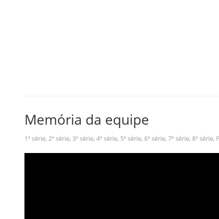
Memória da equipe
1ª série
,
2ª série
,
3ª série
,
4ª série
,
5ª série
,
6ª série
,
7ª série
,
8ª série
,