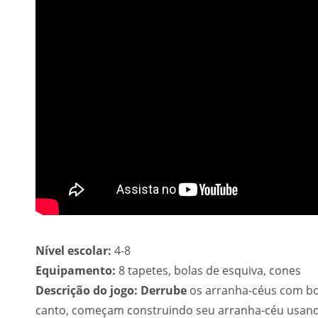
Nível escolar:
4-8
Equipamento:
8 tapetes, bolas de esquiva, cones
Descrição do jogo: Derrube
os arranha-céus com bol
canto, começam construindo seu arranha-céu usando 