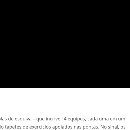
as de esquiva – que incrível! 4 equipes, cada uma em um
tapetes de exercícios apoiados nas pontas. No sinal, os