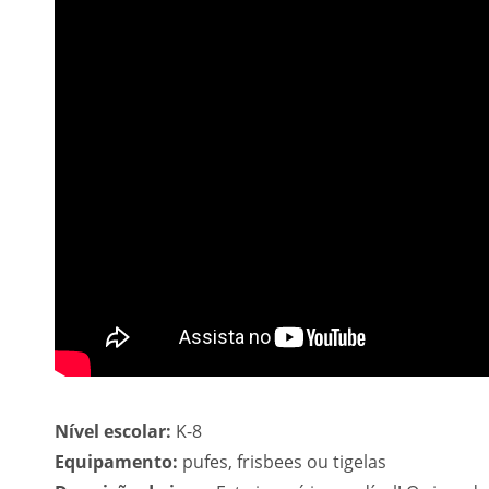
Nível escolar:
K-8
Equipamento:
pufes, frisbees ou tigelas