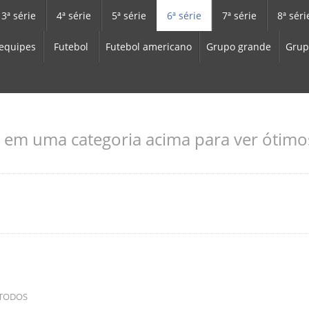
3ª série
4ª série
5ª série
6ª série
7ª série
8ª séri
equipes
Futebol
Futebol americano
Grupo grande
Grup
 em uma categoria acima para ver ótimos
TODOS