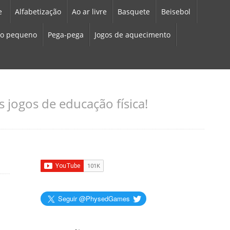
e
Alfabetização
Ao ar livre
Basquete
Beisebol
o pequeno
Pega-pega
Jogos de aquecimento
 jogos de educação física!
Seguir @PhysedGames