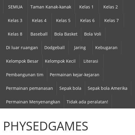
SEMUA
Taman Kanak-kanak
Kelas 1
Kelas 2
Kelas 3
Kelas 4
Kelas 5
Kelas 6
Kelas 7
Kelas 8
Baseball
Bola Basket
Bola Voli
Di luar ruangan
Dodgeball
Jaring
Kebugaran
Kelompok Besar
Kelompok Kecil
Literasi
Pembangunan tim
Permainan kejar-kejaran
Permainan pemanasan
Sepak bola
Sepak bola Amerika
Permainan Menyenangkan
Tidak ada peralatan!
PHYSEDGAMES