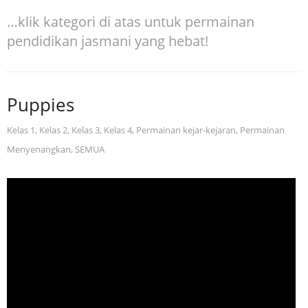
…klik kategori di atas untuk permainan
pendidikan jasmani yang hebat!
Puppies
Kelas 1
,
Kelas 2
,
Kelas 3
,
Kelas 4
,
Permainan kejar-kejaran
,
Permainan
Menyenangkan
,
SEMUA