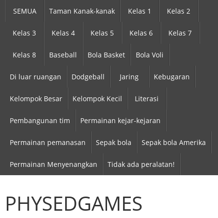
SEMUA
Taman Kanak-kanak
Kelas 1
Kelas 2
Kelas 3
Kelas 4
Kelas 5
Kelas 6
Kelas 7
Kelas 8
Baseball
Bola Basket
Bola Voli
Di luar ruangan
Dodgeball
Jaring
Kebugaran
Kelompok Besar
Kelompok Kecil
Literasi
Pembangunan tim
Permainan kejar-kejaran
Permainan pemanasan
Sepak bola
Sepak bola Amerika
Permainan Menyenangkan
Tidak ada peralatan!
PHYSEDGAMES