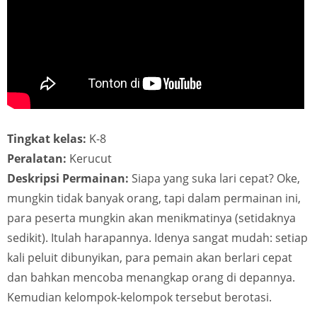
Tingkat kelas:
K-8
Peralatan:
Kerucut
Deskripsi Permainan:
Siapa yang suka lari cepat? Oke,
mungkin tidak banyak orang, tapi dalam permainan ini,
para peserta mungkin akan menikmatinya (setidaknya
sedikit). Itulah harapannya. Idenya sangat mudah: setiap
kali peluit dibunyikan, para pemain akan berlari cepat
dan bahkan mencoba menangkap orang di depannya.
Kemudian kelompok-kelompok tersebut berotasi.