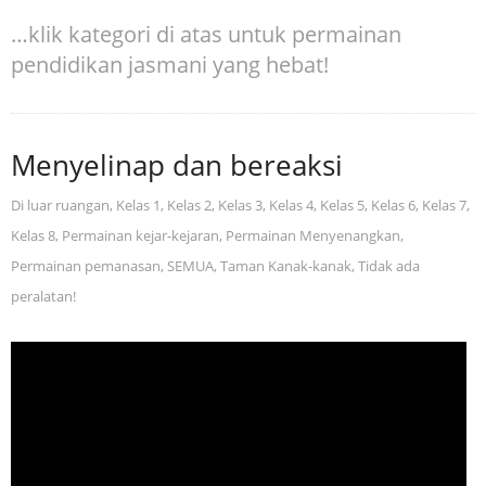
…klik kategori di atas untuk permainan
pendidikan jasmani yang hebat!
Menyelinap dan bereaksi
Di luar ruangan
,
Kelas 1
,
Kelas 2
,
Kelas 3
,
Kelas 4
,
Kelas 5
,
Kelas 6
,
Kelas 7
,
Kelas 8
,
Permainan kejar-kejaran
,
Permainan Menyenangkan
,
Permainan pemanasan
,
SEMUA
,
Taman Kanak-kanak
,
Tidak ada
peralatan!