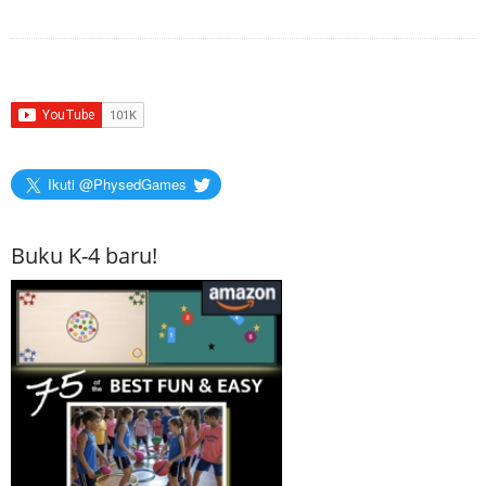
Ikuti @PhysedGames
Buku K-4 baru!