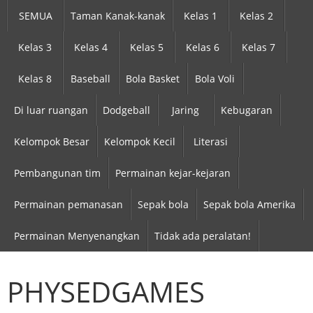
SEMUA
Taman Kanak-kanak
Kelas 1
Kelas 2
Kelas 3
Kelas 4
Kelas 5
Kelas 6
Kelas 7
Kelas 8
Baseball
Bola Basket
Bola Voli
Di luar ruangan
Dodgeball
Jaring
Kebugaran
Kelompok Besar
Kelompok Kecil
Literasi
Pembangunan tim
Permainan kejar-kejaran
Permainan pemanasan
Sepak bola
Sepak bola Amerika
Permainan Menyenangkan
Tidak ada peralatan!
PHYSEDGAMES