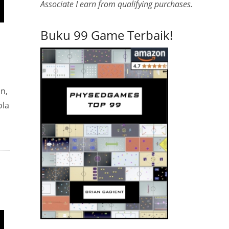
Associate I earn from qualifying purchases.
Buku 99 Game Terbaik!
an,
ola