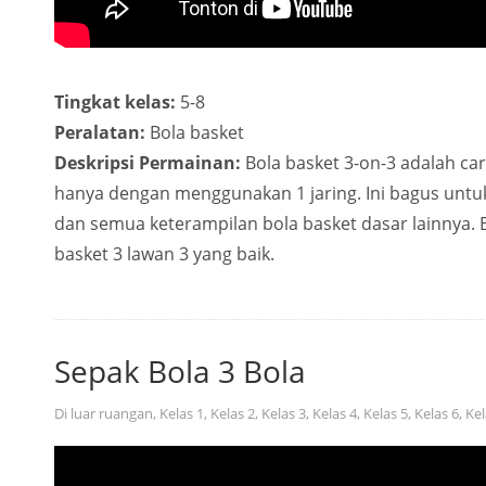
Tingkat kelas:
5-8
Peralatan:
Bola basket
Deskripsi Permainan:
Bola basket 3-on-3 adalah c
hanya dengan menggunakan 1 jaring. Ini bagus untuk be
dan semua keterampilan bola basket dasar lainnya. 
basket 3 lawan 3 yang baik.
Sepak Bola 3 Bola
Di luar ruangan
,
Kelas 1
,
Kelas 2
,
Kelas 3
,
Kelas 4
,
Kelas 5
,
Kelas 6
,
Kel