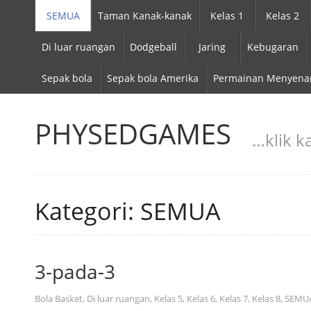
SEMUA
Taman Kanak-kanak
Kelas 1
Kelas 2
Di luar ruangan
Dodgeball
Jaring
Kebugaran
Sepak bola
Sepak bola Amerika
Permainan Menyena
PHYSEDGAMES
…klik k
Kategori: SEMUA
3-pada-3
Bola Basket
,
Di luar ruangan
,
Kelas 5
,
Kelas 6
,
Kelas 7
,
Kelas 8
,
SEMU