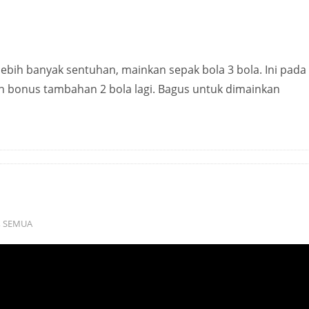
lebih banyak sentuhan, mainkan sepak bola 3 bola. Ini pada
 bonus tambahan 2 bola lagi. Bagus untuk dimainkan
,
SEMUA