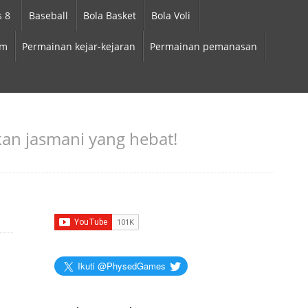
s 8
Baseball
Bola Basket
Bola Voli
im
Permainan kejar-kejaran
Permainan pemanasan
kan jasmani yang hebat!
Ikuti @PhysedGames