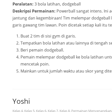
Peralatan:
3 bola latihan, dodgeball
Deskripsi Permainan:
Powerball sangat intens. Ini
jantung dan kegembiraan! Tim melempar dodgeball 
garis gawang tim lawan. Poin dicetak setiap kali itu 
Buat 2 tim di sisi gym di garis.
Tempatkan bola latihan atau lainnya di tengah se
Beri pemain dodgeball.
Pemain melempar dodgeball ke bola latihan unt
mencetak poin.
Mainkan untuk jumlah waktu atau skor yang dit
Yoshi
Kelas 4
,
Kelas 5
,
Kelas 6
,
Kelas 7
,
Kelas 8
,
Permainan Menyenangkan