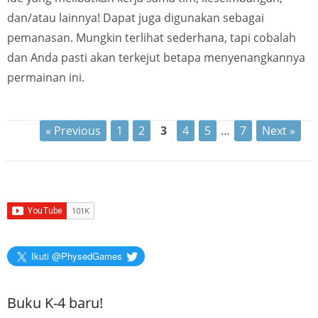
dan/atau lainnya! Dapat juga digunakan sebagai
pemanasan. Mungkin terlihat sederhana, tapi cobalah
dan Anda pasti akan terkejut betapa menyenangkannya
permainan ini.
« Previous
1
2
3
4
5
…
7
Next »
Ikuti @PhysedGames
Buku K-4 baru!