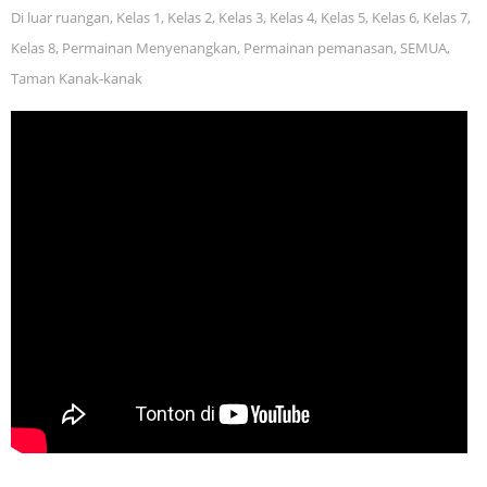
Di luar ruangan
,
Kelas 1
,
Kelas 2
,
Kelas 3
,
Kelas 4
,
Kelas 5
,
Kelas 6
,
Kelas 7
,
Kelas 8
,
Permainan Menyenangkan
,
Permainan pemanasan
,
SEMUA
,
Taman Kanak-kanak