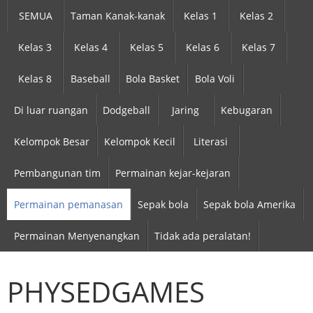
SEMUA
Taman Kanak-kanak
Kelas 1
Kelas 2
Kelas 3
Kelas 4
Kelas 5
Kelas 6
Kelas 7
Kelas 8
Baseball
Bola Basket
Bola Voli
Di luar ruangan
Dodgeball
Jaring
Kebugaran
Kelompok Besar
Kelompok Kecil
Literasi
Pembangunan tim
Permainan kejar-kejaran
Permainan pemanasan
Sepak bola
Sepak bola Amerika
Permainan Menyenangkan
Tidak ada peralatan!
PHYSEDGAMES