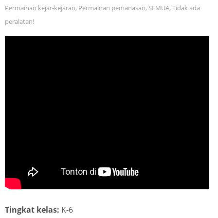
Permainan kejar-kejaran
,
Permainan pemanasan
,
SEMUA
,
Tidak ada
peralatan!
Tingkat kelas:
K-6