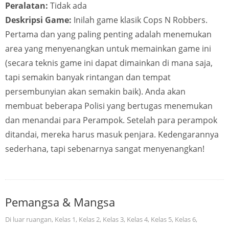
Peralatan:
Tidak ada
Deskripsi Game:
Inilah game klasik Cops N Robbers.
Pertama dan yang paling penting adalah menemukan
area yang menyenangkan untuk memainkan game ini
(secara teknis game ini dapat dimainkan di mana saja,
tapi semakin banyak rintangan dan tempat
persembunyian akan semakin baik). Anda akan
membuat beberapa Polisi yang bertugas menemukan
dan menandai para Perampok. Setelah para perampok
ditandai, mereka harus masuk penjara. Kedengarannya
sederhana, tapi sebenarnya sangat menyenangkan!
Pemangsa & Mangsa
Di luar ruangan
,
Kelas 1
,
Kelas 2
,
Kelas 3
,
Kelas 4
,
Kelas 5
,
Kelas 6
,