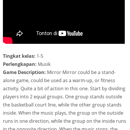
Tingkat kelas:
1-5
Perlengkapan:
Musik
Game Description:
Mirror Mirror could be a stand-
alone game, could be used as a warm-up, or fitness
activity. Quite a bit of action in this one. Start by dividing
players into 2 equal groups. One group stands outside
the basketball court line, while the other group stands
inside. When the music plays, the group on the outside
runs in one direction, while the group on the inside runs
in the opposite direction. When the music stops, the