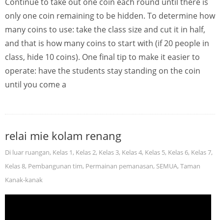
Continue to take out one coin each round until there is
only one coin remaining to be hidden. To determine how
many coins to use: take the class size and cut it in half,
and that is how many coins to start with (if 20 people in
class, hide 10 coins). One final tip to make it easier to
operate: have the students stay standing on the coin
until you come a
relai mie kolam renang
Di luar ruangan
,
Kelas 1
,
Kelas 2
,
Kelas 3
,
Kelas 4
,
Kelas 5
,
Kelas 6
,
Kelas 7
,
Kelas 8
,
Pembangunan tim
,
Permainan pemanasan
,
SEMUA
,
Taman
Kanak-kanak