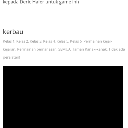
kepada Deric Hafer untuk game ini)
kerbau
Kelas 1
,
Kelas 2
,
Kelas 3
,
Kelas 4
,
Kelas 5
,
Kelas 6
,
Permainan kejar-
kejaran
,
Permainan pemanasan
,
SEMUA
,
Taman Kanak-kanak
,
Tidak ada
peralatan!