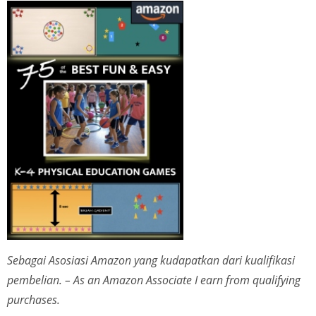
Sebagai Asosiasi Amazon yang kudapatkan dari kualifikasi
pembelian. – As an Amazon Associate I earn from qualifying
purchases.