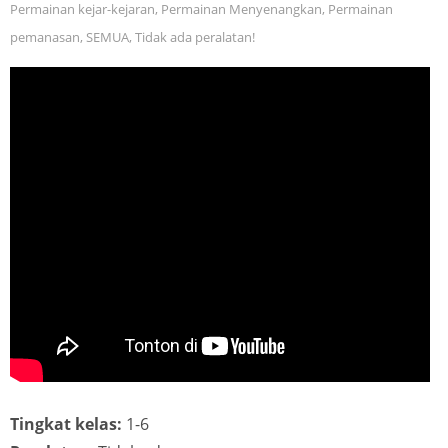
Permainan kejar-kejaran
,
Permainan Menyenangkan
,
Permainan
pemanasan
,
SEMUA
,
Tidak ada peralatan!
Tingkat kelas:
1-6