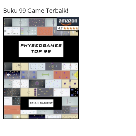
Buku 99 Game Terbaik!