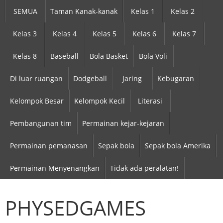
SEMUA
Taman Kanak-kanak
Kelas 1
Kelas 2
Kelas 3
Kelas 4
Kelas 5
Kelas 6
Kelas 7
Kelas 8
Baseball
Bola Basket
Bola Voli
Di luar ruangan
Dodgeball
Jaring
Kebugaran
Kelompok Besar
Kelompok Kecil
Literasi
Pembangunan tim
Permainan kejar-kejaran
Permainan pemanasan
Sepak bola
Sepak bola Amerika
Permainan Menyenangkan
Tidak ada peralatan!
PHYSEDGAMES