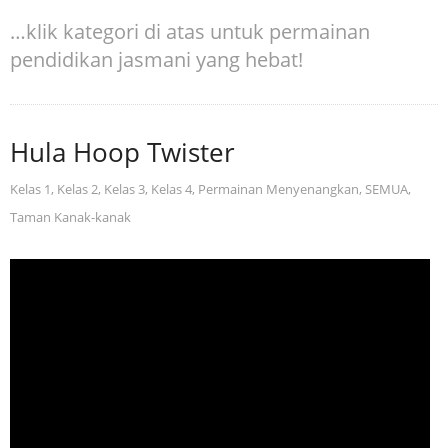
…klik kategori di atas untuk permainan
pendidikan jasmani yang hebat!
Hula Hoop Twister
Kelas 1
,
Kelas 2
,
Kelas 3
,
Kelas 4
,
Permainan Menyenangkan
,
SEMUA
,
Taman Kanak-kanak