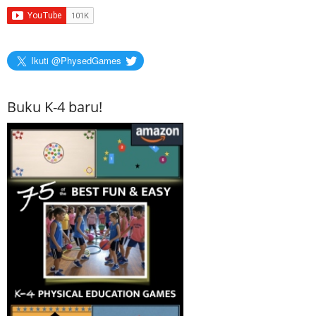
Ikuti @PhysedGames
Buku K-4 baru!