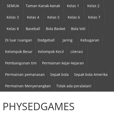
SEMUA
Taman Kanak-kanak
Kelas 1
Kelas 2
Kelas 3
Kelas 4
Kelas 5
Kelas 6
Kelas 7
Kelas 8
Baseball
Bola Basket
Bola Voli
Di luar ruangan
Dodgeball
Jaring
Kebugaran
Kelompok Besar
Kelompok Kecil
Literasi
Pembangunan tim
Permainan kejar-kejaran
Permainan pemanasan
Sepak bola
Sepak bola Amerika
Permainan Menyenangkan
Tidak ada peralatan!
PHYSEDGAMES