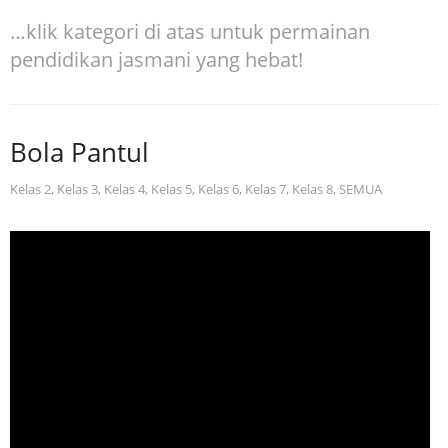
…klik kategori di atas untuk permainan
pendidikan jasmani yang hebat!
Bola Pantul
Kelas 2
,
Kelas 3
,
Kelas 4
,
Kelas 5
,
Kelas 6
,
Kelas 7
,
Kelas 8
,
SEMUA