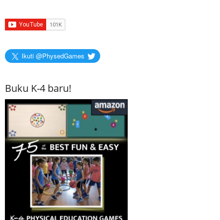
Ikuti @PhysedGames
Buku K-4 baru!