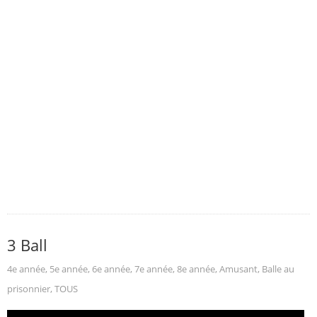
3 Ball
4e année
,
5e année
,
6e année
,
7e année
,
8e année
,
Amusant
,
Balle au
prisonnier
,
TOUS