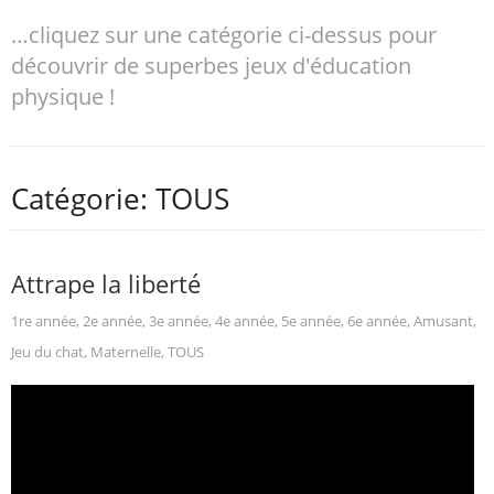
…cliquez sur une catégorie ci-dessus pour
découvrir de superbes jeux d'éducation
physique !
Catégorie: TOUS
Attrape la liberté
1re année
,
2e année
,
3e année
,
4e année
,
5e année
,
6e année
,
Amusant
,
Jeu du chat
,
Maternelle
,
TOUS