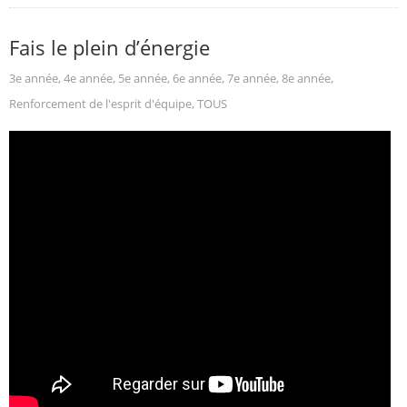
Fais le plein d’énergie
3e année
,
4e année
,
5e année
,
6e année
,
7e année
,
8e année
,
Renforcement de l'esprit d'équipe
,
TOUS