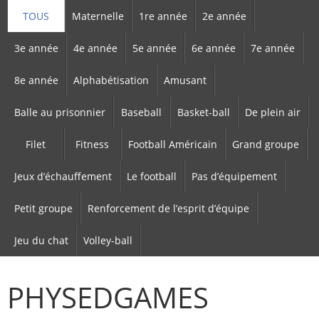
TOUS
Maternelle
1re année
2e année
3e année
4e année
5e année
6e année
7e année
8e année
Alphabétisation
Amusant
Balle au prisonnier
Baseball
Basket-ball
De plein air
Filet
Fitness
Football Américain
Grand groupe
Jeux d’échauffement
Le football
Pas d’équipement
Petit groupe
Renforcement de l’esprit d’équipe
Jeu du chat
Volley-ball
PHYSEDGAMES