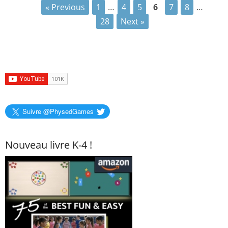
« Previous
1
…
4
5
6
7
8
…
28
Next »
Suivre @PhysedGames
Nouveau livre K-4 !