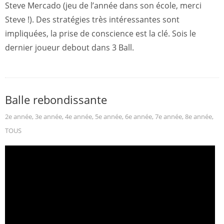
Steve Mercado (jeu de l’année dans son école, merci
Steve !). Des stratégies très intéressantes sont
impliquées, la prise de conscience est la clé. Sois le
dernier joueur debout dans 3 Ball.
Balle rebondissante
2e année
,
3e année
,
4e année
,
5e année
,
6e année
,
7e année
,
8e année
,
TOUS