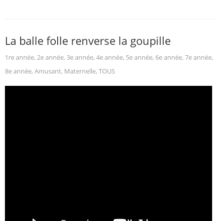
La balle folle renverse la goupille
1re année
,
2e année
,
3e année
,
4e année
,
5e année
,
6e année
,
7e année
,
8e année
,
Amusant
,
Maternelle
,
TOUS