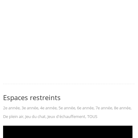
Espaces restreints
2e année
,
3e année
,
4e année
,
5e année
,
6e année
,
7e année
,
8e année
,
De plein air
,
Jeu du chat
,
Jeux d'échauffement
,
TOUS