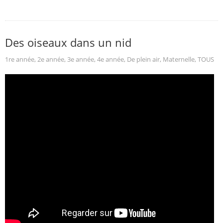
Des oiseaux dans un nid
1re année
,
2e année
,
3e année
,
4e année
,
De plein air
,
Maternelle
,
TOUS