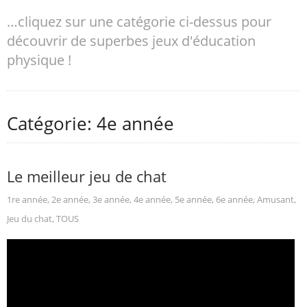
…cliquez sur une catégorie ci-dessus pour
découvrir de superbes jeux d'éducation
physique !
Catégorie: 4e année
Le meilleur jeu de chat
1re année
,
2e année
,
3e année
,
4e année
,
5e année
,
6e année
,
Amusant
,
Jeu du chat
,
TOUS