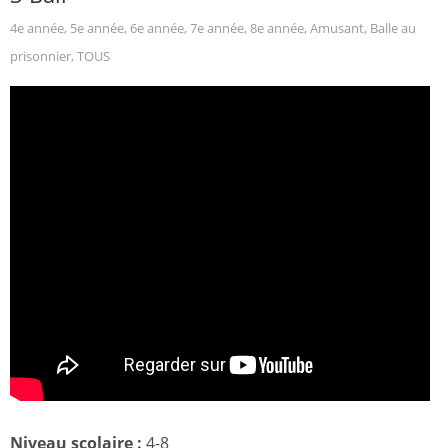
4e année
,
5e année
,
6e année
,
7e année
,
8e année
,
Amusant
,
Balle au
prisonnier
,
TOUS
Niveau scolaire :
4-8