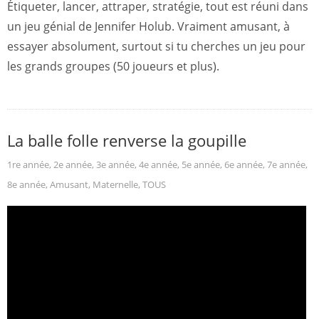
Étiqueter, lancer, attraper, stratégie, tout est réuni dans
un jeu génial de Jennifer Holub. Vraiment amusant, à
essayer absolument, surtout si tu cherches un jeu pour
les grands groupes (50 joueurs et plus).
La balle folle renverse la goupille
1re année
,
2e année
,
3e année
,
4e année
,
5e année
,
6e année
,
7e année
,
8e année
,
Amusant
,
Maternelle
,
TOUS