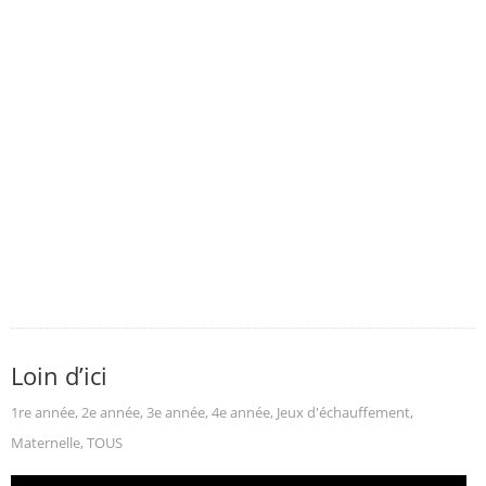
Loin d’ici
1re année
,
2e année
,
3e année
,
4e année
,
Jeux d'échauffement
,
Maternelle
,
TOUS