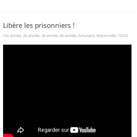
Libère les prisonniers !
1re année
,
2e année
,
3e année
,
4e année
,
Amusant
,
Maternelle
,
TOUS