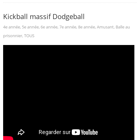
Kickball massif Dodgeball
4e année
,
5e année
,
6e année
,
7e année
,
8e année
,
Amusant
,
Balle au
prisonnier
,
TOUS