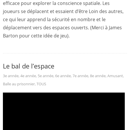
efficace pour explorer la conscience spatiale. Les
joueurs se déplacent et essaient d’être Loin des autres,
ce qui leur apprend la sécurité en nombre et le
déplacement vers des espaces ouverts. (Merci à James
Barton pour cette idée de jeu).
Le bal de l’espace
3e année
,
4e année
,
5e année
,
6e année
,
7e année
,
8e année
,
Amusant
,
Balle au prisonnier
,
TOUS