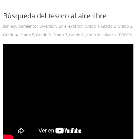
Búsqueda del tesoro al aire libre
¡Sin equipamiento!
,
Diversión
,
En el exterior
,
Grado 1
,
Grado 2
,
Grado 3
,
Grado 4
,
Grado 5
,
Grado 6
,
Grado 7
,
Grado 8
,
Jardín de infancia
,
TODOS