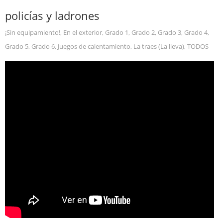
policías y ladrones
¡Sin equipamiento!
,
En el exterior
,
Grado 1
,
Grado 2
,
Grado 3
,
Grado 4
,
Grado 5
,
Grado 6
,
Juegos de calentamiento
,
La traes (La lleva)
,
TODOS