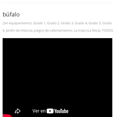
búfalo
¡Sin equipamiento!
,
Grado 1
,
Grado 2
,
Grado 3
,
Grado 4
,
Grado 5
,
Grado
6
,
Jardín de infancia
,
Juegos de calentamiento
,
La traes (La lleva)
,
TODOS