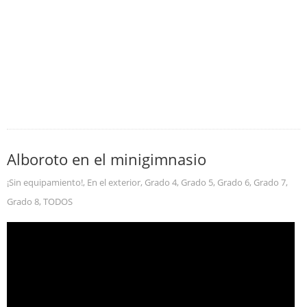
Alboroto en el minigimnasio
¡Sin equipamiento!
,
En el exterior
,
Grado 4
,
Grado 5
,
Grado 6
,
Grado 7
,
Grado 8
,
TODOS