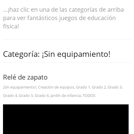
…¡haz clic en una de las categorías de arriba
para ver fantásticos juegos de educación
física!
Categoría: ¡Sin equipamiento!
Relé de zapato
¡Sin equipamiento!
,
Creación de equipos
,
Grado 1
,
Grado 2
,
Grado 3
,
Grado 4
,
Grado 5
,
Grado 6
,
Jardín de infancia
,
TODOS