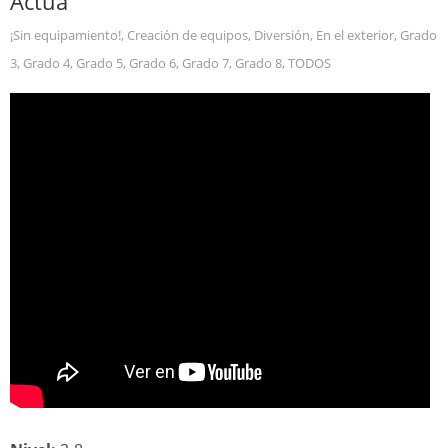
Actúa
¡Sin equipamiento!
,
Creación de equipos
,
Diversión
,
En el exterior
,
Grado
3
,
Grado 4
,
Grado 5
,
Grado 6
,
Grado 7
,
Grado 8
,
TODOS