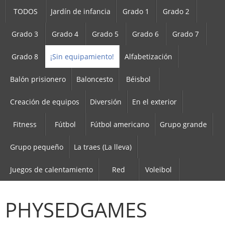
TODOS
Jardín de infancia
Grado 1
Grado 2
Grado 3
Grado 4
Grado 5
Grado 6
Grado 7
Grado 8
¡Sin equipamiento!
Alfabetización
Balón prisionero
Baloncesto
Béisbol
Creación de equipos
Diversión
En el exterior
Fitness
Fútbol
Fútbol americano
Grupo grande
Grupo pequeño
La traes (La lleva)
Juegos de calentamiento
Red
Voleibol
PHYSEDGAMES