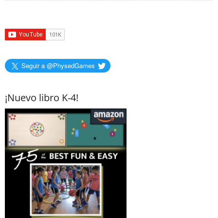
Seguir a @PhysedGames
¡Nuevo libro K-4!