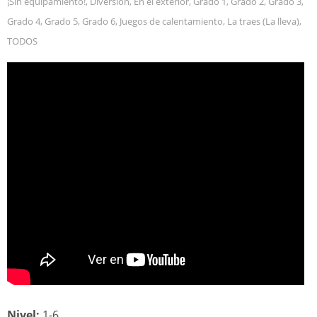
¡Sin equipamiento!
,
Diversión
,
En el exterior
,
Grado 1
,
Grado 2
,
Grado 3
,
Grado 4
,
Grado 5
,
Grado 6
,
Juegos de calentamiento
,
La traes (La lleva)
,
TODOS
Nivel:
1-6