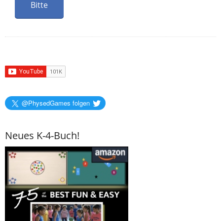
@PhysedGames folgen
Neues K-4-Buch!