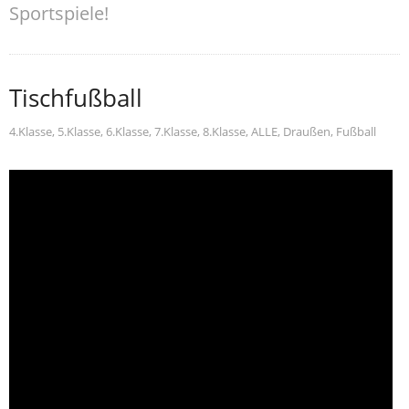
Sportspiele!
Tischfußball
4.Klasse
,
5.Klasse
,
6.Klasse
,
7.Klasse
,
8.Klasse
,
ALLE
,
Draußen
,
Fußball