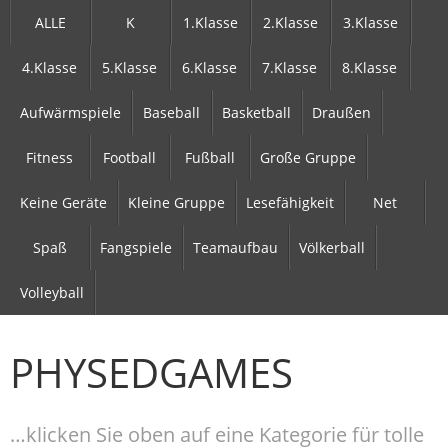
ALLE
K
1.Klasse
2.Klasse
3.Klasse
4.Klasse
5.Klasse
6.Klasse
7.Klasse
8.Klasse
Aufwärmspiele
Baseball
Basketball
Draußen
Fitness
Football
Fußball
Große Gruppe
Keine Geräte
Kleine Gruppe
Lesefähigkeit
Net
Spaß
Fangspiele
Teamaufbau
Völkerball
Volleyball
PHYSEDGAMES
…klicken Sie oben auf eine Kategorie für tolle