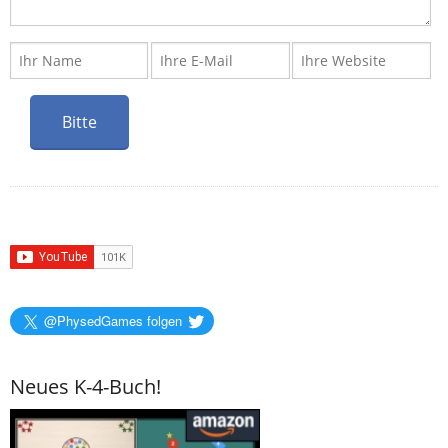
@PhysedGames folgen
Neues K-4-Buch!