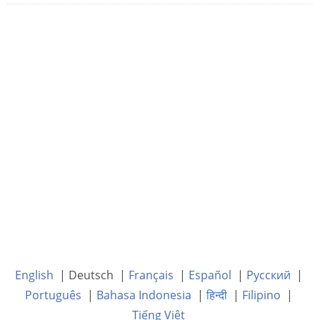
English
| Deutsch |
Français
|
Español
|
Русский
|
Português
|
Bahasa Indonesia
|
हिन्दी
|
Filipino
|
Tiếng Việt