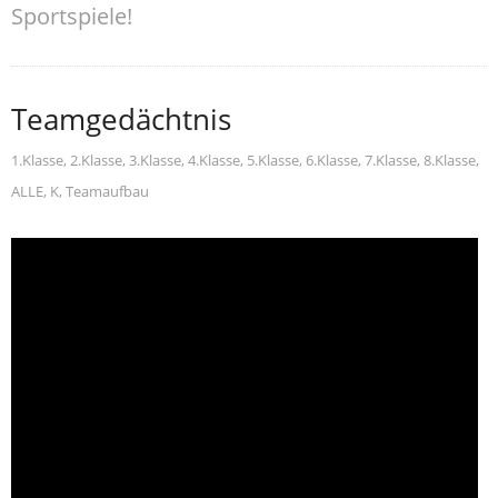
Sportspiele!
Teamgedächtnis
1.Klasse
,
2.Klasse
,
3.Klasse
,
4.Klasse
,
5.Klasse
,
6.Klasse
,
7.Klasse
,
8.Klasse
,
ALLE
,
K
,
Teamaufbau