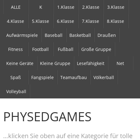
ALLE
K
1.Klasse
2.Klasse
3.Klasse
4.Klasse
5.Klasse
6.Klasse
7.Klasse
8.Klasse
Aufwärmspiele
Baseball
Basketball
Draußen
Fitness
Football
Fußball
Große Gruppe
Keine Geräte
Kleine Gruppe
Lesefähigkeit
Net
Spaß
Fangspiele
Teamaufbau
Völkerball
Volleyball
PHYSEDGAMES
…klicken Sie oben auf eine Kategorie für tolle