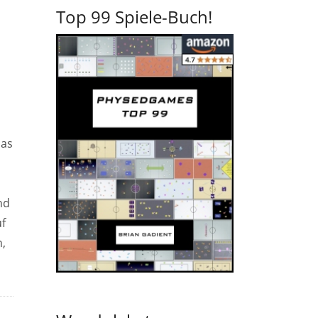
Top 99 Spiele-Buch!
h
Das
nd
uf
n,