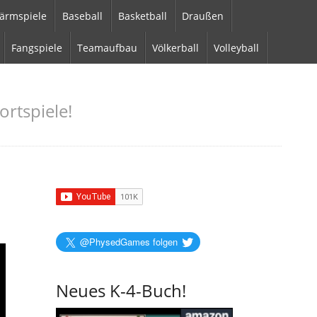
ärmspiele
Baseball
Basketball
Draußen
Fangspiele
Teamaufbau
Völkerball
Volleyball
ortspiele!
@PhysedGames folgen
Neues K-4-Buch!