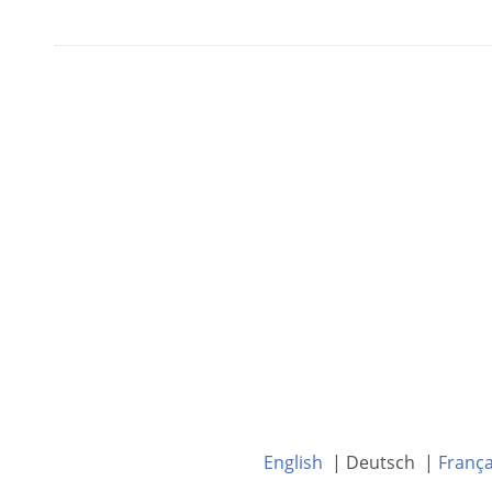
English
| Deutsch |
França