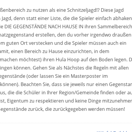
ßenbereich zu nutzen als eine Schnitzeljagd!? Diese Jagd
Jagd, denn statt einer Liste, die die Spieler einfach abhaken
 sie DIE GEGENSTÄNDE NACH HAUSE IN ihren Sammelbereic
hatzgegenstand erstellen, den du vorher irgendwo draußen
nem guten Ort verstecken und die Spieler müssen auch ein
amit, einen Bereich zu Hause einzurichten, in dem
s machen möchtest) ihren Hula Hoop auf den Boden legen. 
ringen können. Gehen Sie als Nächstes die Regeln mit allen
egenstände (oder lassen Sie ein Masterposter im
 können). Beachten Sie, dass sie jeweils nur einen Gegensta
us, die die Schüler in Ihrer Region/Gemeinde finden oder a
s ist, Eigentum zu respektieren und keine Dinge mitzunehme
le Gegenstände zurück, die zurückgegeben werden müssen!