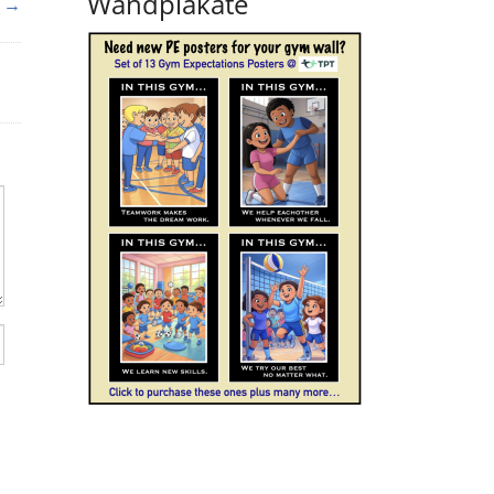
Wandplakate
r →