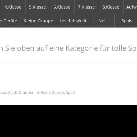
4.Klasse
5.Klasse
6.Klasse
7.Klasse
8.Klasse
Aufw
e Geräte
Kleine Gruppe
Lesefähigkeit
Net
Spaß
n Sie oben auf eine Kategorie für tolle Sp
asse
,
ALLE
,
Draußen
,
K
,
Keine Geräte
,
Spaß