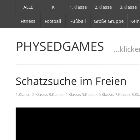
ALLE
K
1.Klasse
2.Klasse
3.Klasse
Fitness
Football
Fußball
Große Gruppe
Kein
PHYSEDGAMES
…klicke
Schatzsuche im Freien
1.Klasse
,
2.Klasse
,
3.Klasse
,
4.Klasse
,
5.Klasse
,
6.Klasse
,
7.Klasse
,
8.Kl