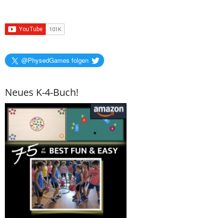
@PhysedGames folgen
Neues K-4-Buch!