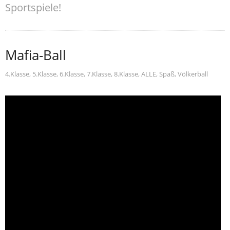
Sportspiele!
Mafia-Ball
4.Klasse
,
5.Klasse
,
6.Klasse
,
7.Klasse
,
8.Klasse
,
ALLE
,
Spaß
,
Völkerball