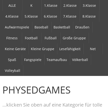
ALLE
K
1.Klasse
2.Klasse
3.Klasse
4.Klasse
5.Klasse
6.Klasse
7.Klasse
8.Klasse
Aufwärmspiele
Baseball
Basketball
Draußen
Fitness
Football
Fußball
Große Gruppe
Keine Geräte
Kleine Gruppe
Lesefähigkeit
Net
Spaß
Fangspiele
Teamaufbau
Völkerball
Volleyball
PHYSEDGAMES
…klicken Sie oben auf eine Kategorie für tolle