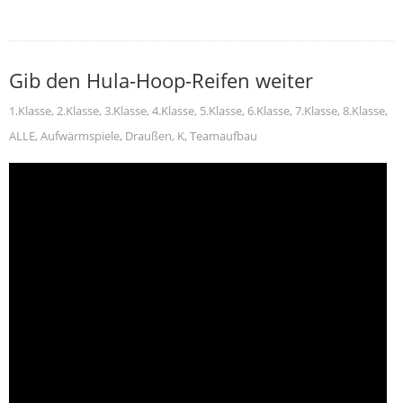
Gib den Hula-Hoop-Reifen weiter
1.Klasse
,
2.Klasse
,
3.Klasse
,
4.Klasse
,
5.Klasse
,
6.Klasse
,
7.Klasse
,
8.Klasse
,
ALLE
,
Aufwärmspiele
,
Draußen
,
K
,
Teamaufbau