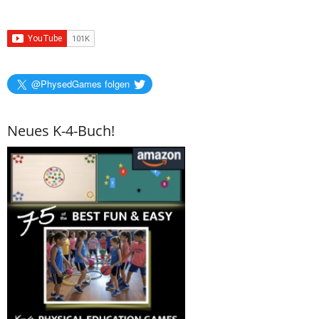
@PhysedGames folgen
Neues K-4-Buch!