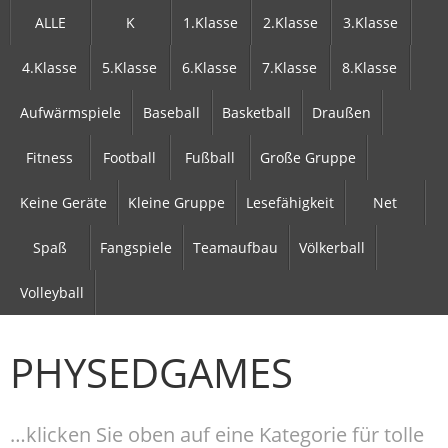
ALLE
K
1.Klasse
2.Klasse
3.Klasse
4.Klasse
5.Klasse
6.Klasse
7.Klasse
8.Klasse
Aufwärmspiele
Baseball
Basketball
Draußen
Fitness
Football
Fußball
Große Gruppe
Keine Geräte
Kleine Gruppe
Lesefähigkeit
Net
Spaß
Fangspiele
Teamaufbau
Völkerball
Volleyball
PHYSEDGAMES
…klicken Sie oben auf eine Kategorie für tolle