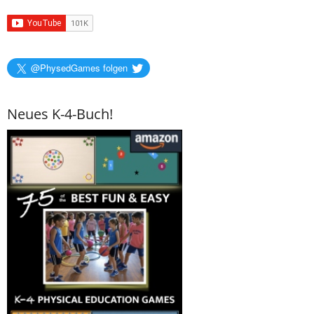
@PhysedGames folgen
Neues K-4-Buch!