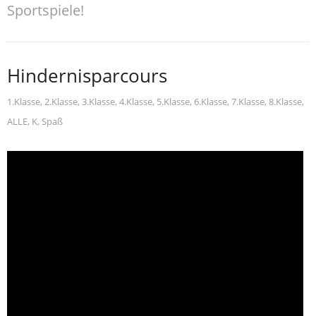
Sportspiele!
Hindernisparcours
1.Klasse
,
2.Klasse
,
3.Klasse
,
4.Klasse
,
5.Klasse
,
6.Klasse
,
7.Klasse
,
8.Klasse
,
ALLE
,
K
,
Spaß