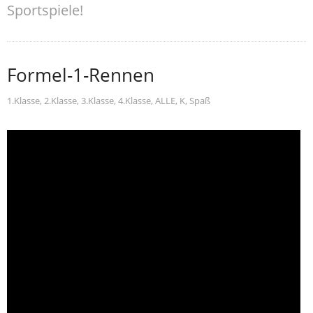
Sportspiele!
Formel-1-Rennen
1.Klasse
,
2.Klasse
,
3.Klasse
,
4.Klasse
,
ALLE
,
K
,
Spaß