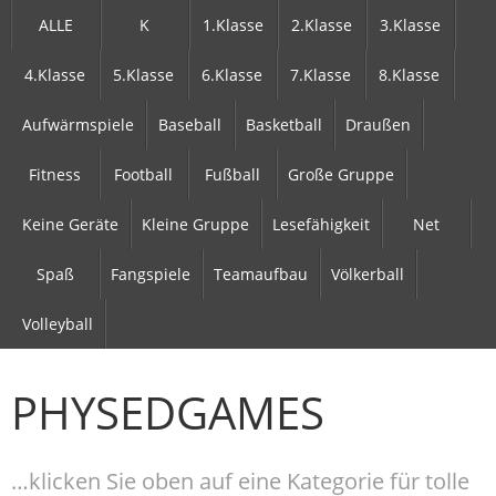
ALLE
K
1.Klasse
2.Klasse
3.Klasse
4.Klasse
5.Klasse
6.Klasse
7.Klasse
8.Klasse
Aufwärmspiele
Baseball
Basketball
Draußen
Fitness
Football
Fußball
Große Gruppe
Keine Geräte
Kleine Gruppe
Lesefähigkeit
Net
Spaß
Fangspiele
Teamaufbau
Völkerball
Volleyball
PHYSEDGAMES
…klicken Sie oben auf eine Kategorie für tolle