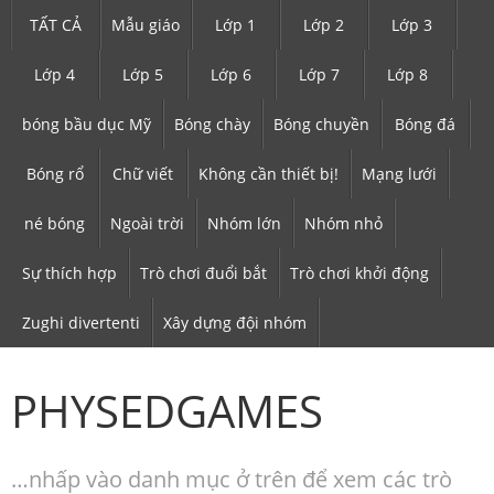
TẤT CẢ
Mẫu giáo
Lớp 1
Lớp 2
Lớp 3
Lớp 4
Lớp 5
Lớp 6
Lớp 7
Lớp 8
bóng bầu dục Mỹ
Bóng chày
Bóng chuyền
Bóng đá
Bóng rổ
Chữ viết
Không cần thiết bị!
Mạng lưới
né bóng
Ngoài trời
Nhóm lớn
Nhóm nhỏ
Sự thích hợp
Trò chơi đuổi bắt
Trò chơi khởi động
Zughi divertenti
Xây dựng đội nhóm
PHYSEDGAMES
…nhấp vào danh mục ở trên để xem các trò