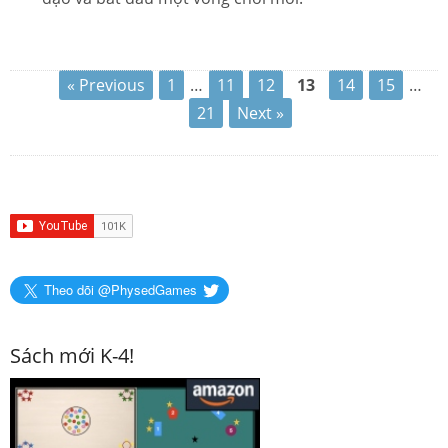
« Previous
1
…
11
12
13
14
15
…
21
Next »
Theo dõi @PhysedGames
Sách mới K-4!