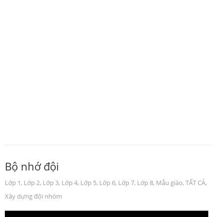
Bộ nhớ đội
Lớp 1
,
Lớp 2
,
Lớp 3
,
Lớp 4
,
Lớp 5
,
Lớp 6
,
Lớp 7
,
Lớp 8
,
Mẫu giáo
,
TẤT CẢ
,
Xây dựng đội nhóm