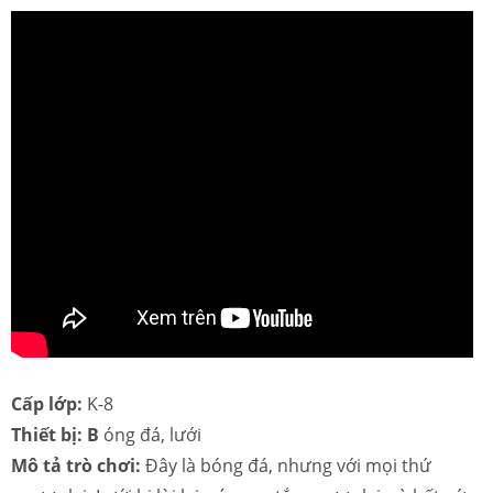
Cấp lớp:
K-8
Thiết bị: B
óng đá, lưới
Mô tả trò chơi:
Đây là bóng đá, nhưng với mọi thứ