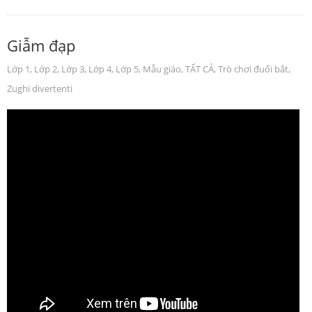
Giẫm đạp
Lớp 1
,
Lớp 2
,
Lớp 3
,
Lớp 4
,
Lớp 5
,
Mẫu giáo
,
TẤT CẢ
,
Trò chơi đuổi bắt
,
Zughi divertenti