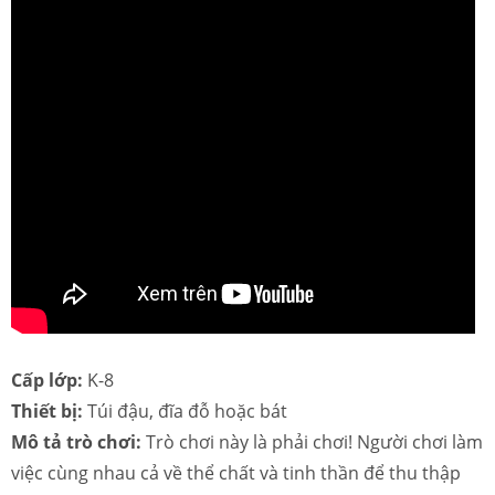
Cấp lớp:
K-8
Thiết bị:
Túi đậu, đĩa đỗ hoặc bát
Mô tả trò chơi:
Trò chơi này là phải chơi! Người chơi làm
việc cùng nhau cả về thể chất và tinh thần để thu thập