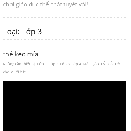
chơi giáo dục thể chất tuyệt vời!
Loại: Lớp 3
thẻ kẹo mía
Không cần thiết bị!
,
Lớp 1
,
Lớp 2
,
Lớp 3
,
Lớp 4
,
Mẫu giáo
,
TẤT CẢ
,
Trò
chơi đuổi bắt