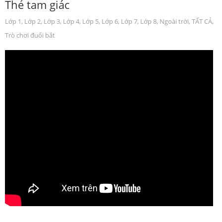
Thẻ tam giác
Lớp 1
,
Lớp 2
,
Lớp 3
,
Lớp 4
,
Lớp 5
,
Lớp 6
,
Lớp 7
,
Lớp 8
,
Ngoài trời
,
TẤT CẢ
,
Trò chơi đuổi bắt