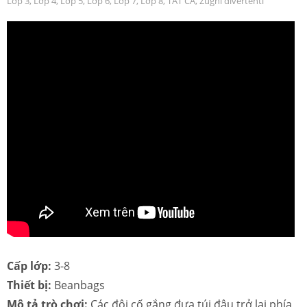
Lớp 3
,
Lớp 4
,
Lớp 5
,
Lớp 6
,
Lớp 7
,
Lớp 8
,
TẤT CẢ
,
Zughi divertenti
Cấp lớp:
3-8
Thiết bị:
Beanbags
Mô tả trò chơi:
Các đội cố gắng đưa túi đậu trở lại phía