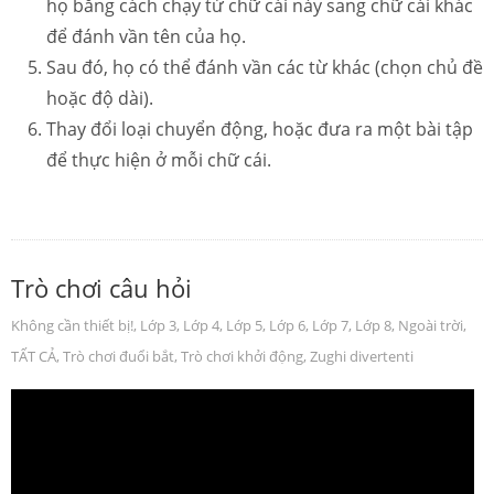
họ bằng cách chạy từ chữ cái này sang chữ cái khác
để đánh vần tên của họ.
Sau đó, họ có thể đánh vần các từ khác (chọn chủ đề
hoặc độ dài).
Thay đổi loại chuyển động, hoặc đưa ra một bài tập
để thực hiện ở mỗi chữ cái.
Trò chơi câu hỏi
Không cần thiết bị!
,
Lớp 3
,
Lớp 4
,
Lớp 5
,
Lớp 6
,
Lớp 7
,
Lớp 8
,
Ngoài trời
,
TẤT CẢ
,
Trò chơi đuổi bắt
,
Trò chơi khởi động
,
Zughi divertenti