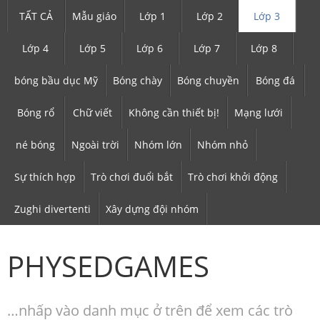
TẤT CẢ
Mẫu giáo
Lớp 1
Lớp 2
Lớp 3
Lớp 4
Lớp 5
Lớp 6
Lớp 7
Lớp 8
bóng bầu dục Mỹ
Bóng chày
Bóng chuyền
Bóng đá
Bóng rổ
Chữ viết
Không cần thiết bị!
Mạng lưới
né bóng
Ngoài trời
Nhóm lớn
Nhóm nhỏ
Sự thích hợp
Trò chơi đuổi bắt
Trò chơi khởi động
Zughi divertenti
Xây dựng đội nhóm
PHYSEDGAMES
…nhấp vào danh mục ở trên để xem các trò